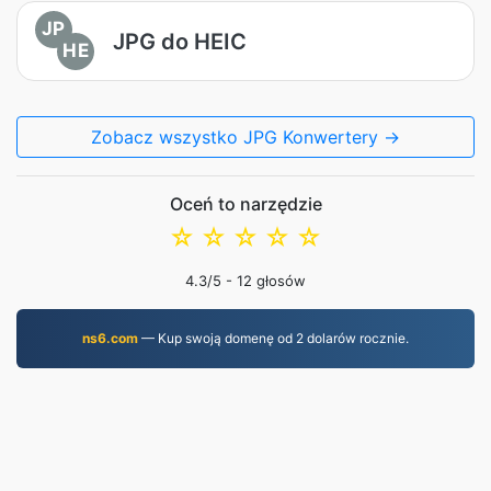
JP
JPG do HEIC
HE
Zobacz wszystko JPG Konwertery →
Oceń to narzędzie
☆
☆
☆
☆
☆
4.3
/5 -
12
głosów
ns6.com
— Kup swoją domenę od 2 dolarów rocznie.