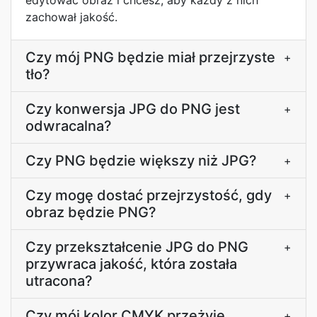
edytować obraz i chcesz, aby każdy z nich
zachował jakość.
Czy mój PNG będzie miał przejrzyste
+
tło?
Czy konwersja JPG do PNG jest
+
odwracalna?
Czy PNG będzie większy niż JPG?
+
Czy mogę dostać przejrzystość, gdy
+
obraz będzie PNG?
Czy przekształcenie JPG do PNG
+
przywraca jakość, która została
utracona?
Czy mój kolor CMYK przeżyje
+