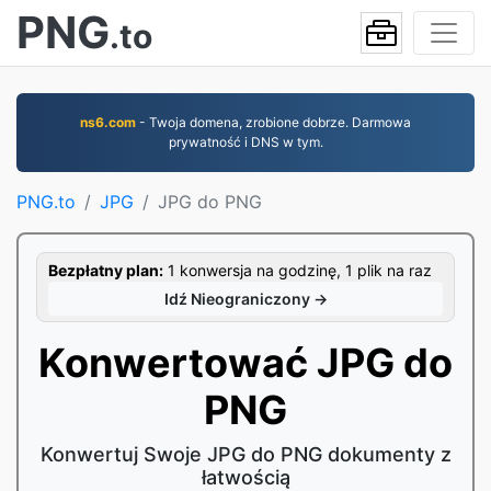
PNG
.to
ns6.com
- Twoja domena, zrobione dobrze. Darmowa
prywatność i DNS w tym.
PNG.to
JPG
JPG do PNG
Bezpłatny plan:
1 konwersja na godzinę, 1 plik na raz
Idź Nieograniczony →
Konwertować JPG do
PNG
Konwertuj Swoje JPG do PNG dokumenty z
łatwością