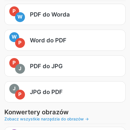
P
PDF do Worda
W
W
Word do PDF
P
P
PDF do JPG
J
J
JPG do PDF
P
Konwertery obrazów
Zobacz wszystkie narzędzia do obrazów →