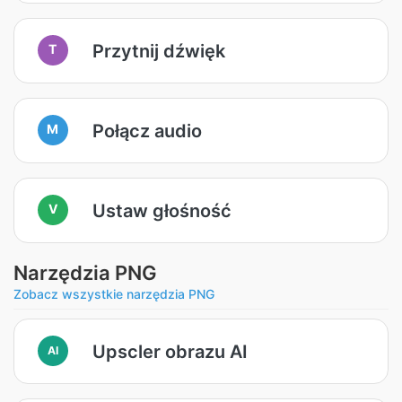
Przytnij dźwięk
T
Połącz audio
M
Ustaw głośność
V
Narzędzia PNG
Zobacz wszystkie narzędzia PNG
Upscler obrazu AI
AI