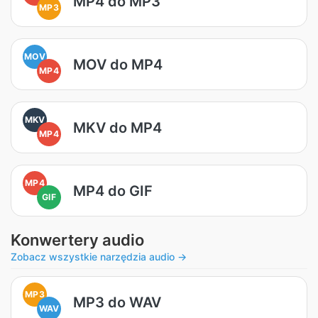
MP4 do MP3
MP3
MOV
MOV do MP4
MP4
MKV
MKV do MP4
MP4
MP4
MP4 do GIF
GIF
Konwertery audio
Zobacz wszystkie narzędzia audio →
MP3
MP3 do WAV
WAV