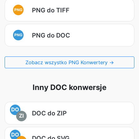
PNG do TIFF
PNG
PNG do DOC
PNG
Zobacz wszystko PNG Konwertery →
Inny DOC konwersje
DO
DOC do ZIP
ZI
DO
DOC do SVG