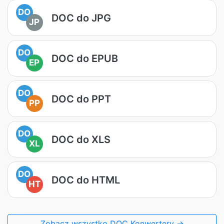
DO
DOC do JPG
JP
DO
DOC do EPUB
EP
DO
DOC do PPT
PP
DO
DOC do XLS
XL
DO
DOC do HTML
HT
Zobacz wszystko DOC Konwertery →