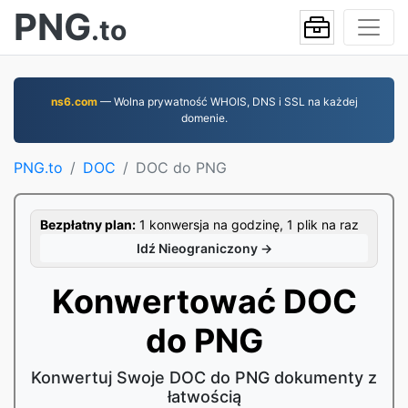
PNG
.to
ns6.com
— Wolna prywatność WHOIS, DNS i SSL na każdej
domenie.
PNG.to
DOC
DOC do PNG
Bezpłatny plan:
1 konwersja na godzinę, 1 plik na raz
Idź Nieograniczony →
Konwertować DOC
do PNG
Konwertuj Swoje DOC do PNG dokumenty z
łatwością