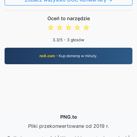
Oceń to narzędzie
☆
☆
☆
☆
☆
3.3
/5 -
3
głosów
ns6.com
- Kup domenę w minuty.
PNG.to
Pliki przekonwertowane od 2019 r.