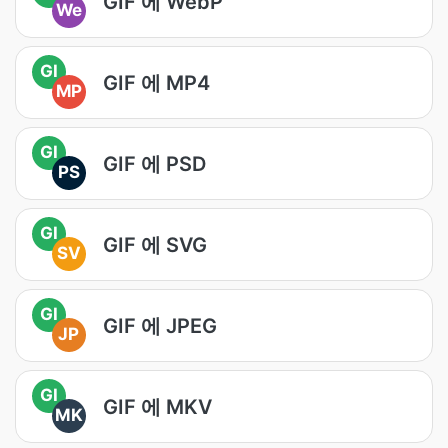
GIF 에 WebP
We
GI
GIF 에 MP4
MP
GI
GIF 에 PSD
PS
GI
GIF 에 SVG
SV
GI
GIF 에 JPEG
JP
GI
GIF 에 MKV
MK