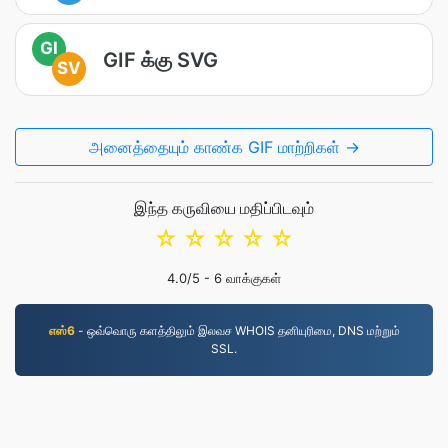
GI
GIF க்கு SVG
SV
அனைத்தையும் காண்க GIF மாற்றிகள் →
இந்த கருவியை மதிப்பிடவும்
☆
☆
☆
☆
☆
4.0
/5 -
6
வாக்குகள்
எஸ்6
- ஒவ்வொரு களத்திலும் இலவச WHOIS தனியுரிமை, DNS மற்றும்
SSL.