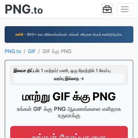
PNG
.to
எஸ்6
- 800+ கள விரிவாக்கங்கள். உங்கள் சரியான பெயர் கண்டுபிடிக்க.
PNG.to
GIF
GIF க்கு PNG
இலவச திட்டம்:
1 மாற்றம்/ மணி, ஒரு நேரத்தில் 1 கோப்பு
வரம்பு இல்லாத →
மாற்று GIF க்கு PNG
உங்கள் GIF க்கு PNG ஆவணங்களை எளிதாக
உருவாக்கு
உங்கள் கோப்புகளை