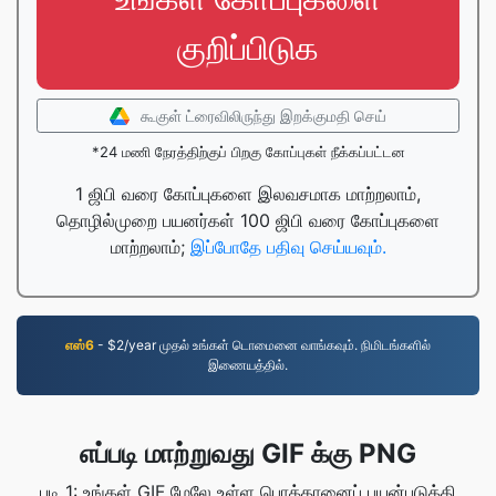
குறிப்பிடுக
கூகுள் ட்ரைவிலிருந்து இறக்குமதி செய்
*24 மணி நேரத்திற்குப் பிறகு கோப்புகள் நீக்கப்பட்டன
1 ஜிபி வரை கோப்புகளை இலவசமாக மாற்றலாம்,
தொழில்முறை பயனர்கள் 100 ஜிபி வரை கோப்புகளை
மாற்றலாம்;
இப்போதே பதிவு செய்யவும்.
எஸ்6
- $2/year முதல் உங்கள் டொமைனை வாங்கவும். நிமிடங்களில்
இணையத்தில்.
எப்படி மாற்றுவது GIF க்கு PNG
படி 1: உங்கள் GIF மேலே உள்ள பொத்தானைப் பயன்படுத்தி