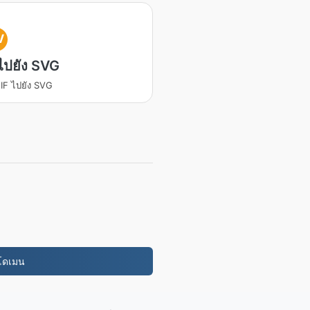
V
ไปยัง SVG
IF ไปยัง SVG
กโดเมน