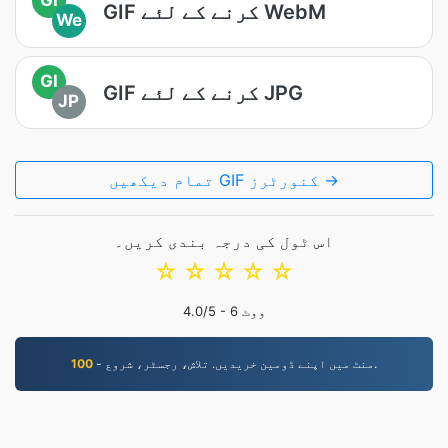
GIF کرنے کے لئے WebM
We
GI
GIF کرنے کے لئے JPG
JP
تمام دیکھیں GIF کنورٹرز →
اس ٹول کی درجہ بندی کریں۔
☆
☆
☆
☆
☆
ووٹ
6
/5 -
4.0
- منٹ میں اپنے ڈومین خریدیں. تلاش، رجسٹر، شروع.
100