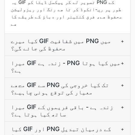
یہ GIF تصوير لے کر پيکسل ڈیٹا کو PNG کے
طور پر ري-انکوڈ کر تا هے رنگ اور ريزوليشن
محفوظ هے، فرق کنٹینر اور دباؤ کے طريقے کا
هے
کیا میرے GIF میں شفافیت PNG میں
+
محفوظ کی جائے گی؟
میرا GIF زندہ ہے - PNG میں کیا ہوتا
+
ہے؟
مجھے GIF سے PNG تک کیا خروجی کی
+
معیار کی توقع ہونی چاہیے؟
میرا GIF زندہ ہے - باقی فریموں کے
+
ساتھ کیا ہوتا ہے؟
کیا GIF اور PNG کے درمیان تبدیل
+