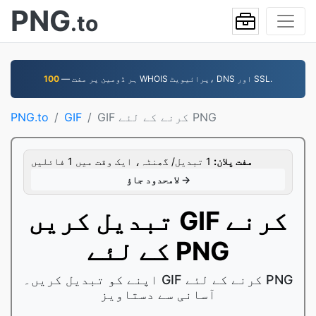
PNG
.to
— ہر ڈومین پر مفت WHOIS پرائیویٹ، DNS اور SSL.
100
GIF کرنے کے لئے PNG
GIF
PNG.to
مفت پلان:
1 تبدیل/ گھنٹہ، ایک وقت میں 1 فائلیں
لامحدود جاؤ →
تبدیل کریں GIF کرنے
کے لئے PNG
اپنے کو تبدیل کریں۔ GIF کرنے کے لئے PNG
آسانی سے دستاویز