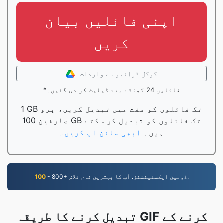
اپنی فائلیں بیان
کریں
گوگل ڈرائیو سے واردات
*فائلیں 24 گھنٹے بعد ڈیلیٹ کر دی گئیں۔
1 GB تک فائلوں کو مفت میں تبدیل کریں، پرو
صارفین 100 GB تک فائلوں کو تبدیل کر سکتے
ہیں۔
ابھی سائن اپ کریں۔
- 800+ ڈومین ایکسٹینشنز. آپ کا بہترین نام تلاش.
100
تبدیل کرنے کا طریقہ GIF کرنے کے