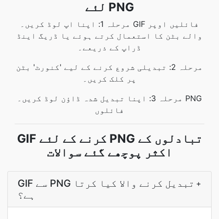
لئے PNG
مرحلہ 1: اپنا اپ لوڈ کریں۔ GIF فائلیں اوپر
والے بٹن کا استعمال کرتے ہوئے یا ڈریگ اینڈ
ڈراپ کے ذریعے۔
مرحلہ 2: تبدیلی شروع کرنے کے لیے 'کنورٹ' بٹن
پر کلک کریں۔
مرحلہ 3: اپنا تبدیل شدہ ڈاؤن لوڈ کریں۔ PNG
فائلوں
GIF کرنے کے لئے PNG تبادلوں کے
اکثر پوچھے گئے سوالات
GIF سے PNG تبدیل کرنے والا کیا کرتا
+
ہے؟