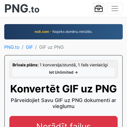
PNG
.to
ns6.com
- Nopirks domēnu minūtēs.
PNG.to
GIF
GIF uz PNG
Brīvais plāns:
1 konversija/stundā, 1 fails vienlaicīgi
Iet Unlimited →
Konvertēt GIF uz PNG
Pārveidojiet Savu GIF uz PNG dokumenti ar
vieglumu
Norādīt failus