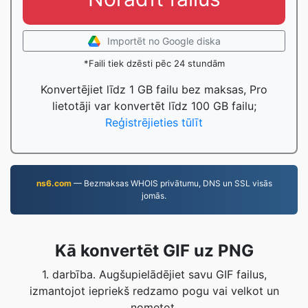
Importēt no Google diska
*Faili tiek dzēsti pēc 24 stundām
Konvertējiet līdz 1 GB failu bez maksas, Pro
lietotāji var konvertēt līdz 100 GB failu;
Reģistrējieties tūlīt
ns6.com
— Bezmaksas WHOIS privātumu, DNS un SSL visās
jomās.
Kā konvertēt GIF uz PNG
1. darbība. Augšupielādējiet savu GIF failus,
izmantojot iepriekš redzamo pogu vai velkot un
nometot.