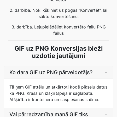
2. darbība. Noklikšķiniet uz pogas “Konvertēt”, lai
sāktu konvertēšanu.
3. darbība. Lejupielādējiet konvertēto failu PNG
failus
GIF uz PNG Konversijas bieži
uzdotie jautājumi
Ko dara GIF uz PNG pārveidotājs?
+
Tā ņem GIF attēlu un atkārtoti kodē pikseļu datus
kā PNG. Krāsa un izšķirtspēja ir saglabāta.
Atšķirība ir konteinera un saspiešanas shēma.
Vai pārredzamība manā GIF tiks
+