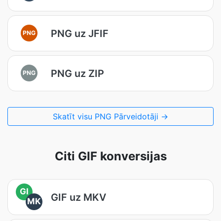
PNG uz JFIF
PNG
PNG uz ZIP
PNG
Skatīt visu PNG Pārveidotāji →
Citi GIF konversijas
GI
GIF uz MKV
MK