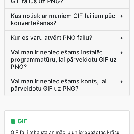
GIF failus uz PNG?
Kas notiek ar maniem GIF failiem pēc
+
konvertēšanas?
Kur es varu atvērt PNG failu?
+
Vai man ir nepieciešams instalēt
+
programmatūru, lai pārveidotu GIF uz
PNG?
Vai man ir nepieciešams konts, lai
+
pārveidotu GIF uz PNG?
GIF
GIF faili atbalsta animāciju un ierobežotas krāsu