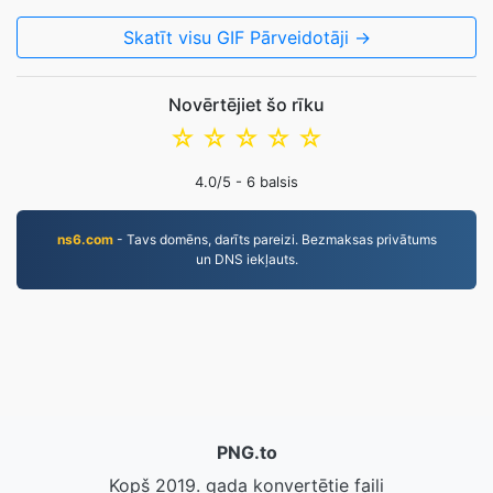
Skatīt visu GIF Pārveidotāji →
Novērtējiet šo rīku
☆
☆
☆
☆
☆
4.0
/5 -
6
balsis
ns6.com
- Tavs domēns, darīts pareizi. Bezmaksas privātums
un DNS iekļauts.
PNG.to
Kopš 2019. gada konvertētie faili