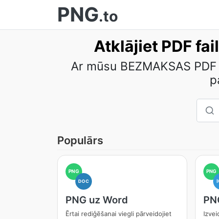
PNG
.to
Atklājiet PDF fa
Ar mūsu BEZMAKSAS PDF rīk
p
Populārs
PNG
PNG
DOC
PNG uz Word
PN
Ērtai rediģēšanai viegli pārveidojiet
Izvei