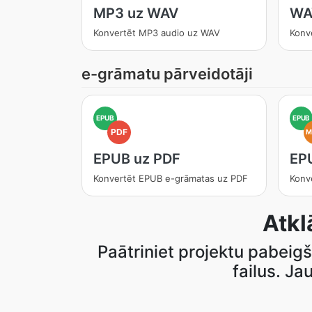
MP3 uz WAV
WA
Konvertēt MP3 audio uz WAV
Konv
e-grāmatu pārveidotāji
EPUB
EPUB
PDF
M
EPUB uz PDF
EP
Konvertēt EPUB e-grāmatas uz PDF
Konv
Atkl
Paātriniet projektu pabeig
failus. Ja