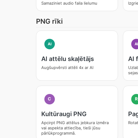
Samaziniet audio faila lielumu
Izgr
PNG rīki
AI
A
AI attēlu skaļētājs
AI 
Augšupvērsti attēli 4x ar AI
Uzlab
sejas
C
R
Kultūraugi PNG
Pag
Apcirpt PNG attēlus jebkura izmēra
Rotat
vai aspekta attiecība, tieši jūsu
pārlūkprogrammā.