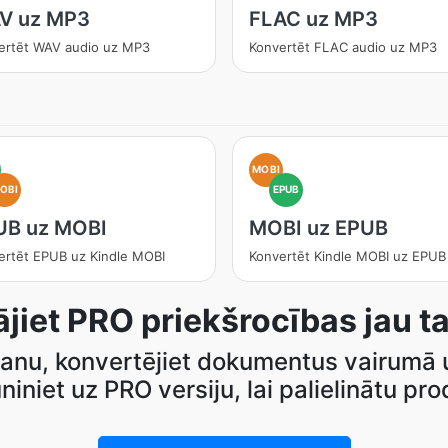
V uz MP3
FLAC uz MP3
ertēt WAV audio uz MP3
Konvertēt FLAC audio uz MP3
MOBI
OBI
EPUB
UB uz MOBI
MOBI uz EPUB
ertēt EPUB uz Kindle MOBI
Konvertēt Kindle MOBI uz EPUB
ājiet PRO priekšrocības jau t
šanu, konvertējiet dokumentus vairumā u
uniniet uz PRO versiju, lai palielinātu prod