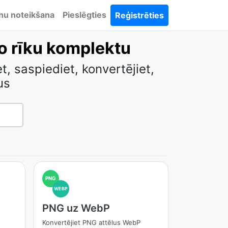
nu noteikšana
Pieslēgties
Reģistrēties
lo rīku komplektu
 saspiediet, konvertējiet,
us
PNG
WEBP
PNG uz WebP
Konvertējiet PNG attēlus WebP