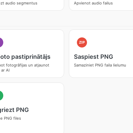
iezt audio segmentus
Apvienot audio failus
I
ZIP
foto pastiprinātājs
Saspiest PNG
ot fotogrāfijas un atjaunot
Samaziniet PNG faila lielumu
 ar AI
riezt PNG
e PNG files