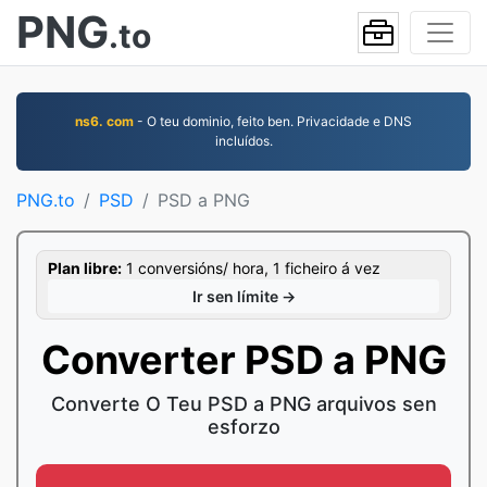
PNG
.to
ns6. com
- O teu dominio, feito ben. Privacidade e DNS
incluídos.
PNG.to
PSD
PSD a PNG
Plan libre:
1 conversións/ hora, 1 ficheiro á vez
Ir sen límite →
Converter PSD a PNG
Converte O Teu PSD a PNG arquivos sen
esforzo