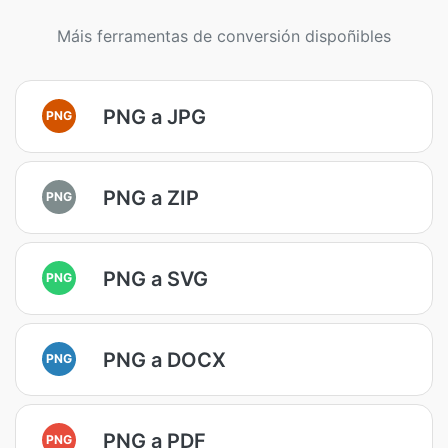
Máis ferramentas de conversión dispoñibles
PNG a JPG
PNG
PNG a ZIP
PNG
PNG a SVG
PNG
PNG a DOCX
PNG
PNG a PDF
PNG