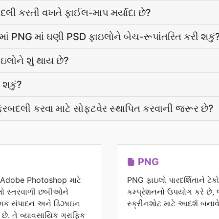
રબદલી કરતી વખતે ફાઈલ-માપ મર્યાદા છે?
માં PNG માં ઘણી PSD ફાઇલોને બેચ-રૂપાંતરિત કરી શકું
ઇલોને શું થાય છે?
 શકું?
 ફેરબદલી કરવા માટે સોફ્ટવેર સ્થાપિત કરવાની જરૂર છે?
PNG
એ Adobe Photoshop માટે
PNG ફાઇલો પારદર્શિતાને ટે
ઇલો સ્તરવાળી છબીઓને
કમ્પ્રેશનનો ઉપયોગ કરે છે, 
નાશક સંપાદન અને ડિઝાઇન
સ્ક્રીનશોટ માટે આદર્શ બનાવે
છે. તે વ્યાવસાયિક ગ્રાફિક