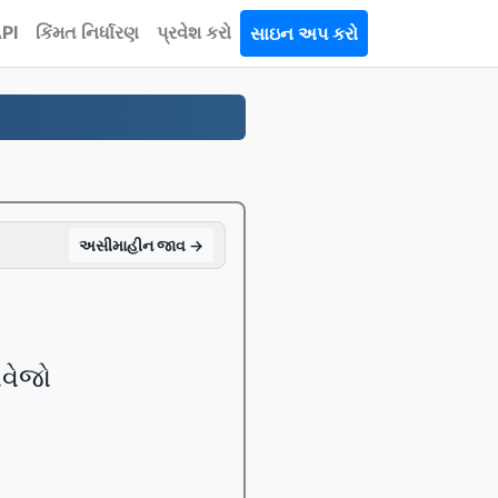
PI
કિંમત નિર્ધારણ
પ્રવેશ કરો
સાઇન અપ કરો
અસીમાહીન જાવ →
ાવેજો