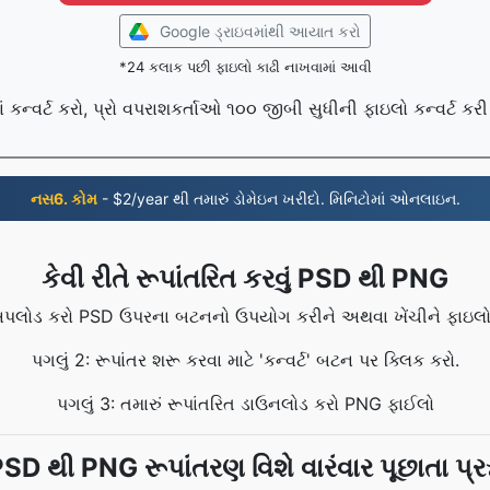
Google ડ્રાઇવમાંથી આયાત કરો
*24 કલાક પછી ફાઇલો કાઢી નાખવામાં આવી
કન્વર્ટ કરો, પ્રો વપરાશકર્તાઓ ૧૦૦ જીબી સુધીની ફાઇલો કન્વર્ટ કરી
નસ6. કોમ
- $2/year થી તમારું ડોમેઇન ખરીદો. મિનિટોમાં ઓનલાઇન.
કેવી રીતે રૂપાંતરિત કરવું PSD થી PNG
ં અપલોડ કરો PSD ઉપરના બટનનો ઉપયોગ કરીને અથવા ખેંચીને ફાઇલો
પગલું 2: રૂપાંતર શરૂ કરવા માટે 'કન્વર્ટ' બટન પર ક્લિક કરો.
પગલું 3: તમારું રૂપાંતરિત ડાઉનલોડ કરો PNG ફાઈલો
SD થી PNG રૂપાંતરણ વિશે વારંવાર પૂછાતા પ્રશ્