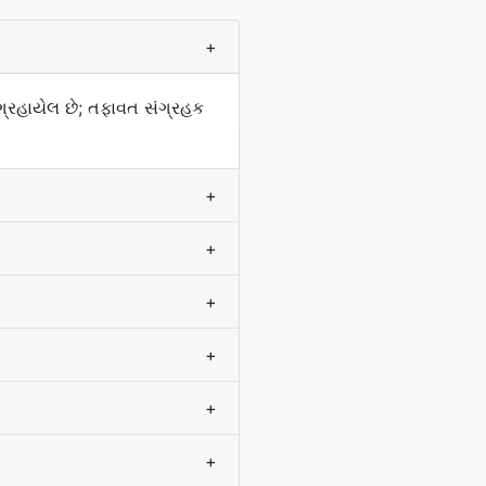
+
ગ્રહાયેલ છે; તફાવત સંગ્રહક
+
+
+
+
+
+