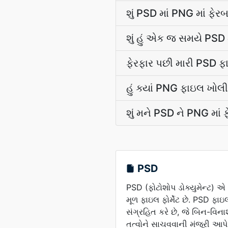
શું PSD માં PNG માં ફે
શું હું એક જ સમયે PSD 
ફેરફાર પછી મારી PSD ફા
હું ક્યાં PNG ફાઇલ ખોલી
શું મને PSD ને PNG માં
PSD
PSD (ફોટોશોપ ડોક્યુમેન્ટ) 
મૂળ ફાઇલ ફોર્મેટ છે. PSD ફા
સંગ્રહિત કરે છે, જે બિન-વિ
તત્વોને સાચવવાની મંજૂરી આપે 