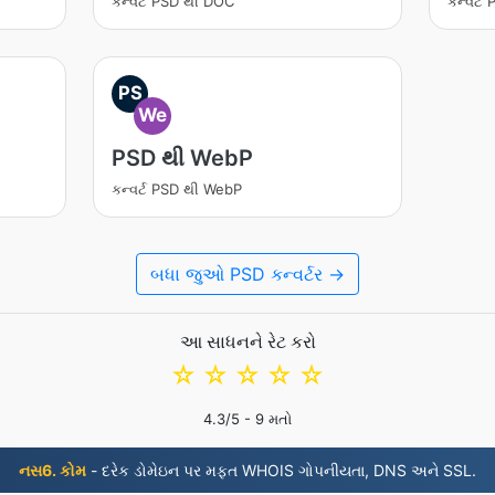
કન્વર્ટ PSD થી DOC
કન્વર્
PS
We
PSD થી WebP
કન્વર્ટ PSD થી WebP
બધા જુઓ PSD કન્વર્ટર →
આ સાધનને રેટ કરો
☆
☆
☆
☆
☆
4.3
/5 -
9
મતો
નસ6. કોમ
- દરેક ડોમેઇન પર મફત WHOIS ગોપનીયતા, DNS અને SSL.