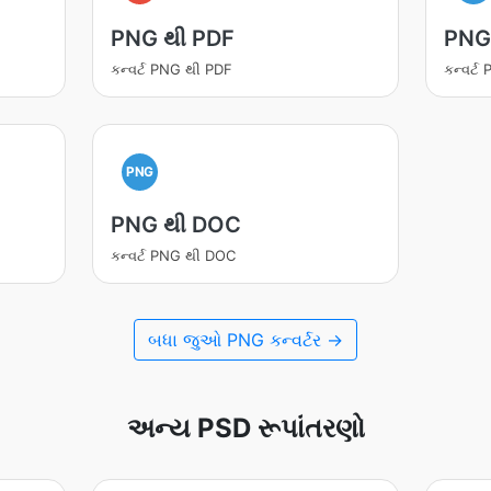
PNG થી PDF
PNG
કન્વર્ટ PNG થી PDF
કન્વર્ટ
PNG
PNG થી DOC
કન્વર્ટ PNG થી DOC
બધા જુઓ PNG કન્વર્ટર →
અન્ય PSD રૂપાંતરણો