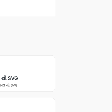
 થી SVG
ટ PNG થી SVG