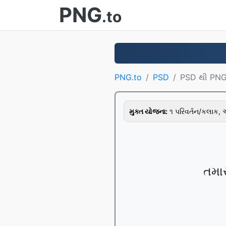
PNG
.to
PNG.to
PSD
PSD થી PN
મુક્ત યોજના:
૧ પરિવર્તન/કલાક,
તમાર