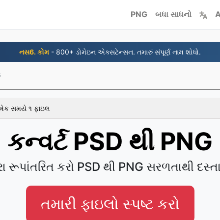
PNG
બધા સાધનો
A
નસ6. કોમ
- 800+ ડોમેઇન એક્સટેન્સન. તમારું સંપૂર્ણ નામ શોધો.
G
 એક સમયે ૧ ફાઇલ
કન્વર્ટ PSD થી PNG
ા રૂપાંતરિત કરો PSD થી PNG સરળતાથી દસ્ત
તમારી ફાઇલો સ્પષ્ટ કરો