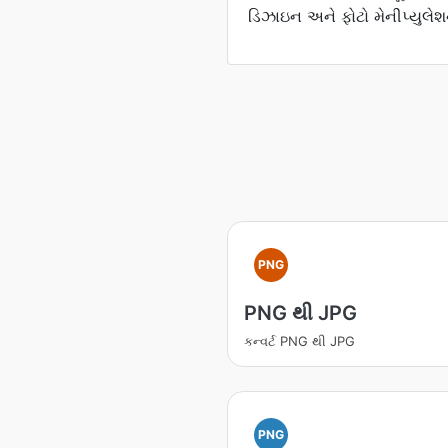
ડિઝાઇન અને ફોટો મેનીપ્યુલેશન 
PNG
PNG થી JPG
કન્વર્ટ PNG થી JPG
PNG