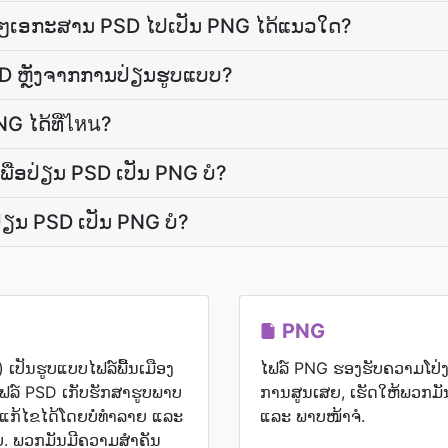
ຍໆເອກະສານ PSD ໄປເປັນ PNG ໄດ້ແນວໃດ?
PSD ຫຼັງຈາກການປ່ຽນຮູບແບບ?
G ໄດ້ທີ່ไหน?
​ເພື່ອ​ປ່ຽນ PSD ເປັນ PNG ບໍ?
ອ​ປ່ຽນ PSD ເປັນ PNG ບໍ?
PNG
ປັນຮູບແບບໄຟລ໌ພື້ນເມືອງ
ໄຟລ໌ PNG ຮອງຮັບຄວາມໂປ່ງໃສ
ຟລ໌ PSD ເກັບຮັກສາຮູບພາບ
ການສູນເສຍ, ເຮັດໃຫ້ພວກມັ
າດແກ້ໄຂໄດ້ໂດຍບໍ່ທຳລາຍ ແລະ
ແລະ ພາບໜ້າຈໍ.
. ພວກມັນມີຄວາມສຳຄັນ