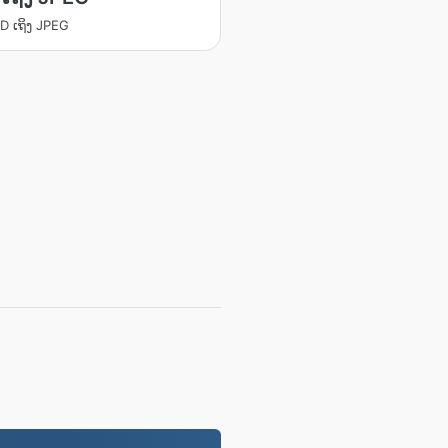
D ເຖິງ JPEG