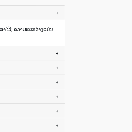
+
ກສາ​ໄວ້; ຄວາມ​ແຕກຕ່າງ​ແມ່ນ​
+
+
+
+
+
+