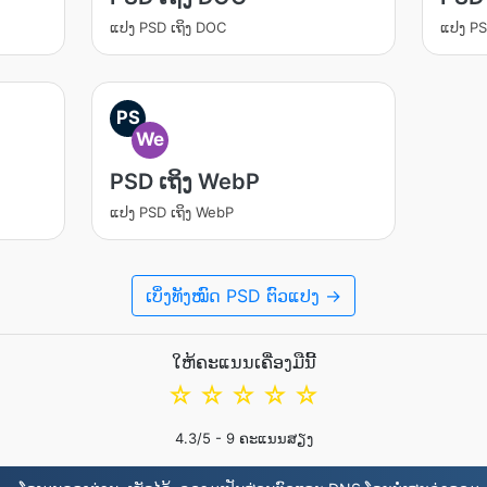
ແປງ PSD ເຖິງ DOC
ແປງ PS
PS
We
PSD ເຖິງ WebP
ແປງ PSD ເຖິງ WebP
ເບິ່ງທັງໝົດ PSD ຕົວແປງ →
ໃຫ້ຄະແນນເຄື່ອງມືນີ້
☆
☆
☆
☆
☆
4.3
/5 -
9
ຄະແນນສຽງ