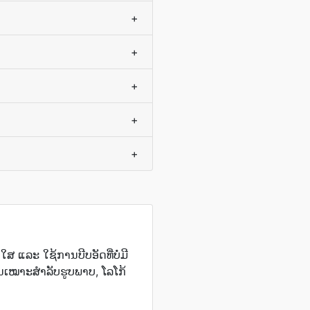
+
+
+
+
+
 ແລະ ໃຊ້ການບີບອັດທີ່ບໍ່ມີ
ນເໝາະສຳລັບຮູບພາບ, ໂລໂກ້