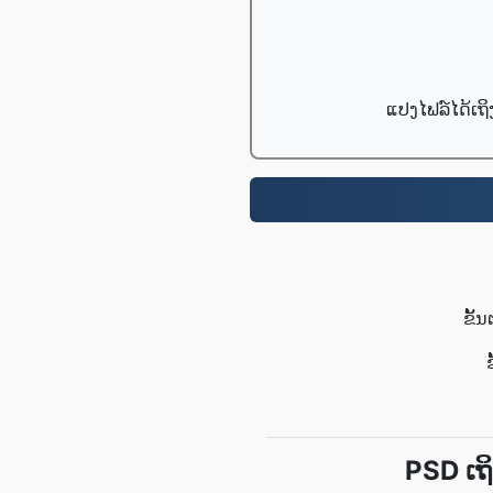
ແປງໄຟລ໌ໄດ້ເຖິ
ຂັ້
PSD ເຖ