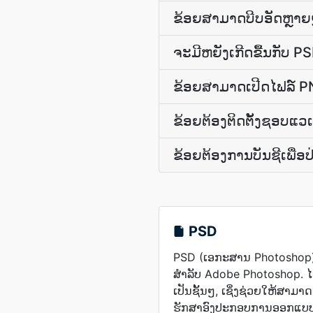
ຂ້ອຍສາມາດບີບອັດຫຼາ
ຈະມີຫຍັງເກີດຂື້ນກັບ 
ຂ້ອຍສາມາດເປີດໄຟລ໌ PN
ຂ້ອຍ​ຕ້ອງ​ຕິດຕັ້ງ​ຊອບແວ
ຂ້ອຍ​ຕ້ອງການ​ບັນຊີ​ເພື່
PSD
PSD (ເອກະສານ Photoshop) ເ
ສຳລັບ Adobe Photoshop. ໄ
ເປັນຊັ້ນໆ, ເຊິ່ງຊ່ວຍໃຫ້ສາມ
ຮັກສາອົງປະກອບການອອກແບບ