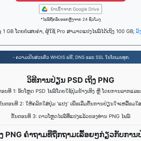
ນໍາເຂົ້າ​ຈາກ Google Drive
*ໄຟລ໌ຖືກລຶບອອກຫຼັງຈາກ 24 ຊົ່ວໂມງ
ງ 1 GB ໂດຍບໍ່ເສຍຄ່າ, ຜູ້ໃຊ້ Pro ສາມາດແປງໄຟລ໌ໄດ້ເຖິງ 100 GB;
ລ
- ຄວາມເປັນສ່ວນຕົວ WHOIS ຟຣີ, DNS ແລະ SSL ໃນໂດເມນທຸກ.
ວິທີການປ່ຽນ PSD ເຖິງ PNG
ນຕອນທີ 1: ອັບໂຫຼດ PSD ໄຟລ໌ໂດຍໃຊ້ປຸ່ມຂ້າງເທິງ ຫຼື ໂດຍການລາກແລະ
ຂັ້ນຕອນທີ 2: ໃຫ້ຄລິກໃສ່ປຸ່ມ 'ແປງ' ເພື່ອເລີ່ມຕົ້ນການປ່ຽນໃຈເຫລື້ອມໃສ
ຂັ້ນຕອນທີ 3: ດາວໂຫຼດໄຟລ໌ທີ່ແປງແລ້ວຂອງທ່ານ PNG ໄຟລ໌
ິງ PNG ຄຳຖາມທີ່ຖືກຖາມເລື້ອຍໆກ່ຽວກັບການ