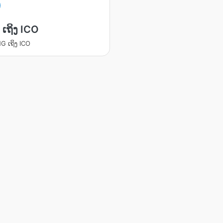
ເຖິງ ICO
G ເຖິງ ICO