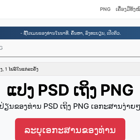
PNG
ເຄື່ອງມືທັງໝ
- ຊື້ໂດເມນຂອງທ່ານໃນນາທີ. ຄົ້ນຫາ, ລົງທະບຽນ, ເປີດຕົວ.
NG
ງ, 1 ໄຟລ໌ໃນແຕ່ລະຄັ້ງ
ແປງ PSD ເຖິງ PNG
ປ່ຽນຂອງທ່ານ PSD ເຖິງ PNG ເອກະສານ​ງ່າຍ
ລະບຸ​ເອກະສານ​ຂອງທ່ານ