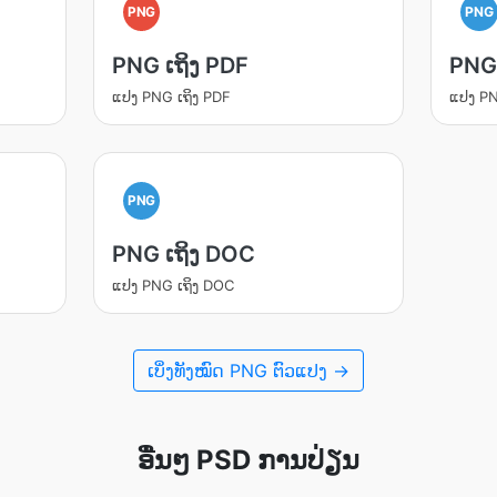
PNG
PNG
PNG ເຖິງ PDF
PNG 
ແປງ PNG ເຖິງ PDF
ແປງ PN
PNG
PNG ເຖິງ DOC
ແປງ PNG ເຖິງ DOC
ເບິ່ງທັງໝົດ PNG ຕົວແປງ →
ອື່ນໆ PSD ການປ່ຽນ