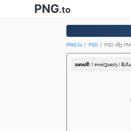
PNG
.to
PNG.to
PSD
PSD ເຖິງ P
ແຜນຟຣີ:
1 ການປ່ຽນແປງ / ຊົ່ວໂມ