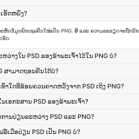
 ເຮັດຫຍັງ?
າລະຫັດ​ຂໍ້ມູນ​ພິກເຊລ​ຄືນ​ໃໝ່​ເປັນ PNG. ​ສີ ແລະ ຄວາມ​ລະອຽດ​ຈະ​ຖືກ​ຮັ
ບອັດ.
ວ່າງໃນ PSD ຂອງຂ້າພະເຈົ້າໄວ້ໃນ PNG ບໍ?
ສາມາດ​ຖອນ​ຄືນ​ໄດ້​ບໍ?
ບເທົ່າໃດທີ່ຂ້ອຍຄວນຄາດຫວັງຈາກ PSD ເຖິງ PNG?
້ນໃນເອກະສານ PSD ຂອງຂ້າພະເຈົ້າ?
ໃນການປ່ຽນລະຫວ່າງ PSD ແລະ PNG?
ລ໌ເມື່ອປ່ຽນ PSD ເປັນ PNG ບໍ?