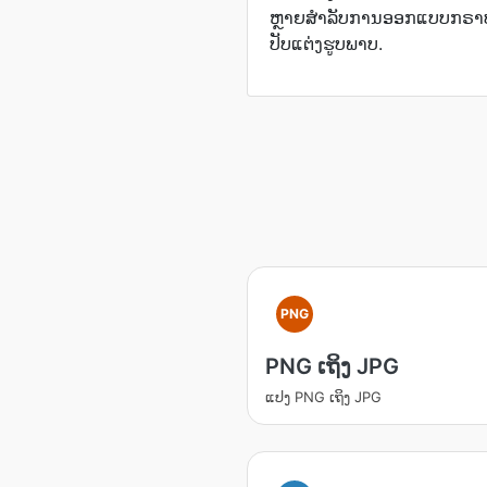
ຫຼາຍສຳລັບການອອກແບບກຣາບ
ປັບແຕ່ງຮູບພາບ.
PNG
PNG ເຖິງ JPG
ແປງ PNG ເຖິງ JPG