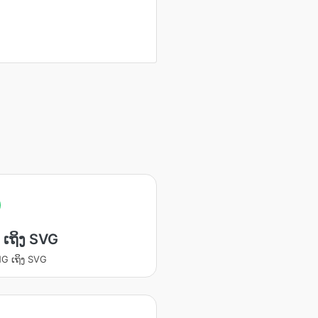
ເຖິງ SVG
G ເຖິງ SVG