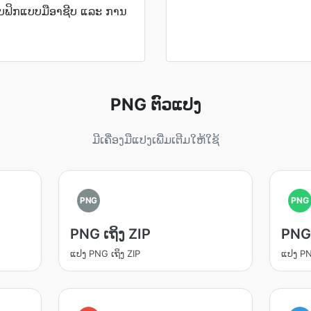
ຟິກແບບມືອາຊີບ ແລະ ການ
PNG ຕົວແປງ
ມີເຄື່ອງມືແປງເພີ່ມເຕີມໃຫ້ໃຊ້
PNG
PNG
PNG ເຖິງ ZIP
PNG 
ແປງ PNG ເຖິງ ZIP
ແປງ PN