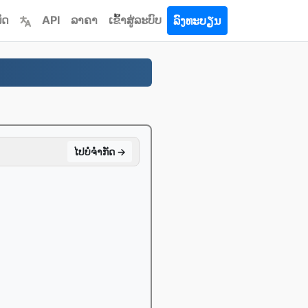
ົດ
API
ລາຄາ
ເຂົ້າ​ສູ່​ລະ​ບົບ
ລົງທະບຽນ
ໄປ​ບໍ່​ຈໍາກັດ →
ໆ