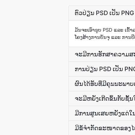
ຕົວປ່ຽນ PSD ເປັນ PNG
ມັນ​ຈະ​ເອົາ​ຮູບ PSD ແລະ ​ເຂົ້
ໂຄງສ້າງ​ການ​ບັນຈຸ ແລະ ການ​ບີ
ຈະມີການຮັກສາຄວາມສະຫ
ການ​ປ່ຽນ PSD ເປັນ PNG 
ຜົນໄດ້ຮັບທີ່ມີຄຸນນະພາ
ຈະມີຫຍັງເກີດຂຶ້ນກັບຊັ
ມີການສູນເສຍຫຍັງແດ່
ມີຂໍ້ຈໍາກັດຂະໜາດຂອງໄຟ