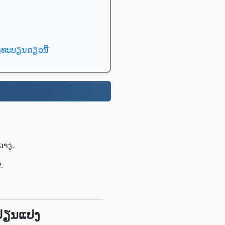
ົງທະບຽນດຽວນີ້
ວາງ.
.
ປ່ຽນແປງ