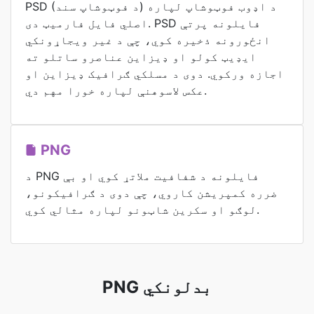
PSD (د فوټوشاپ سند) د اډوب فوټوشاپ لپاره
اصلي فایل فارمیټ دی. PSD فایلونه پرتې
انځورونه ذخیره کوي، چې د غیر ویجاړونکي
ایډیټ کولو او ډیزاین عناصرو ساتلو ته
اجازه ورکوي. دوی د مسلکي ګرافیک ډیزاین او
عکس لاسوهنې لپاره خورا مهم دي.
PNG
د PNG فایلونه د شفافیت ملاتړ کوي او بې
ضرره کمپریشن کاروي، چې دوی د ګرافیکونو،
لوګو او سکرین شاټونو لپاره مثالي کوي.
PNG بدلونکي