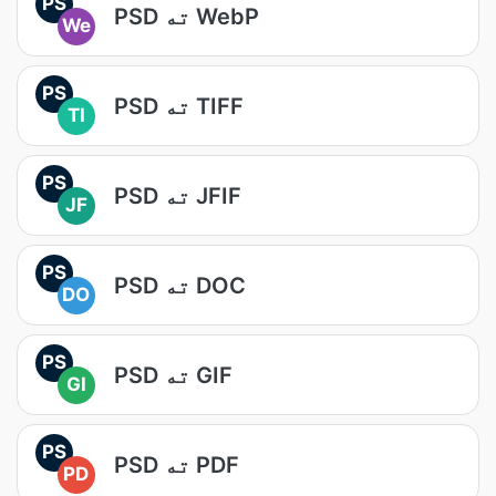
PS
PSD ته WebP
We
PS
PSD ته TIFF
TI
PS
PSD ته JFIF
JF
PS
PSD ته DOC
DO
PS
PSD ته GIF
GI
PS
PSD ته PDF
PD