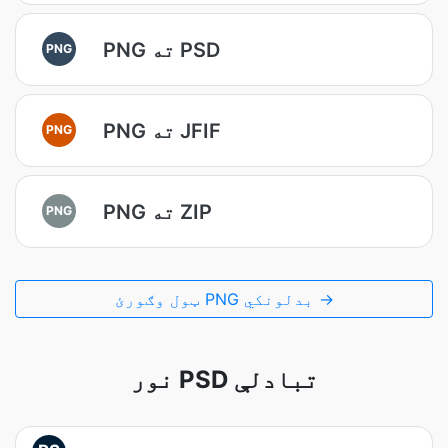
PNG ته PSD
PNG
PNG ته JFIF
PNG
PNG ته ZIP
PNG
ټول وګورئ PNG بدلونکي →
نور PSD تبادلې