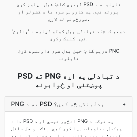
لومړی ګام: خپل اپلوډ کړئ PSD فایلونه د
پورته تڼۍ په کارولو سره یا د کشولو او
غورځولو له لارې.
دوهم ګام: د تبادلې پیل کولو لپاره د 'بدلون'
تڼۍ کلیک وکړئ.
دریم ګام: خپل بدل شوی ډاونلوډ کړئ PNG
فایلونه
PSD ته PNG د تبادلې په اړه
پوښتنې او ځوابونه
PNG ته د PSD بدلونکی څه کوي؟
+
دا د PSD انځور نیسي او د PNG په توګه د
پیکسل معلومات بیا کوډ کوي. رنګ او حل ساتل
کیږي؛ توپیر د کانټینر او د فشار سکیما ده.