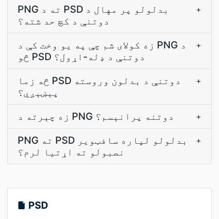
PNG ته د PSD بدلولو پر مهال د
+
دوتنې د کچ حد شته؟
زه کولای شم چې په يو وخت کې د PNG د
+
څو PSD دوتنې د ډله-اړول؟
څه زما PSD دوتنې د بدلون وروسته
+
پېښېږي؟
زه چېرته د PNG دوتنه پرانېسم؟
+
PNG ته PSD بدلولو لپاره سافټویر
+
نصبولو ته اړتیا لرم؟
PSD