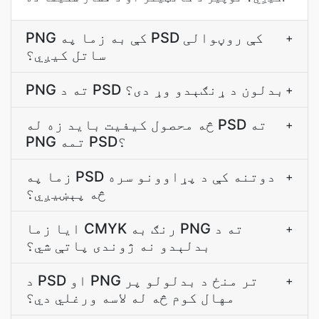
PNG کې به زما په PSD کې روڼوالی
+
ساتل کيږي؟
PNG ته د PSD بدلون د ړنګېدو وړ دی؟
+
څه محصول کیفیت باید زه له PSD ته
+
PNG تمه PSD؟
زما په PSD دوتنه کې د پړاوونو سره
+
څه پېښيږي؟
ایا زما CMYK رنګ به PNG ته د
+
بدلېدو نه ژوندی پاتې شي؟
د PSD او PNG تر منځ د بدلولو پر
+
مهال کوم څه له لاسه ورغلي دي؟