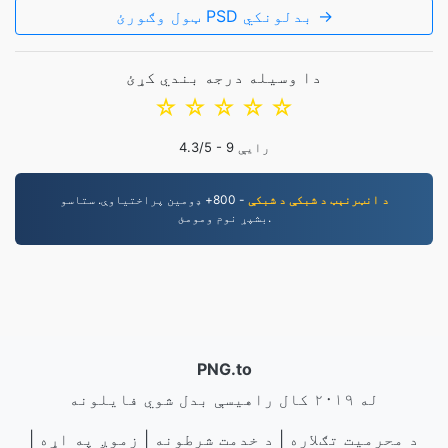
ټول وګورئ PSD بدلونکي →
دا وسیله درجه بندي کړئ
☆
☆
☆
☆
☆
رایې
9
/5 -
4.3
د انټرنېټ د شبکې د شبکې
- 800+ ډومین پراختیاوې. ستاسو
بشپړ نوم ومومئ.
PNG.to
له ۲۰۱۹ کال راهیسې بدل شوي فایلونه
د محرمیت تګلاره
|
د خدمت شرطونه
|
زموږ په اړه
|