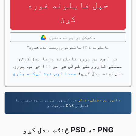
خپل فایلونه غوره
کړئ
د ګوګل ډرایو نه دننول
*فایلونه د ۲۴ ساعتونو وروسته حذف کیږي
تر ۱ جي بي پورې فایلونه وړیا بدل کړئ،
مسلکي کاروونکي کولی شي تر ۱۰۰ جي بي پورې
فایلونه بدل کړي؛
همدا اوس نوم لیکنه وکړئ
د انټرنېټ د شبکې د شبکې
- ستاسو ډومین، سم ترسره شوی. وړیا
محرمیت او DNS شامل دي.
څنګه بدل کړو PSD ته PNG