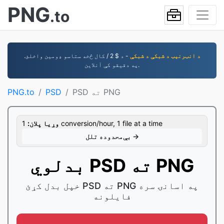
PNG
.to
د انټرنېټ د شبکې د شبکې
- د $ 2 / کال څخه ستاسو ډومین واخلئ.
په دقیقو کې آنلاین.
PSD ته PNG
PSD
PNG.to
1 conversion/hour, 1 file at a time
وړيا پلان:
بې‌محدوده تلل →
بدلوي PSD ته PNG
خپل بدل کړئ PSD ته PNG په اسانۍ سره
فایلونه