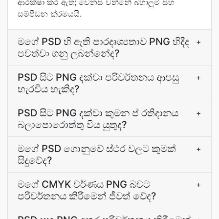
ආරක්ෂා කර ඇත; වෙනස වන්නේ බහාලුම් සහ
සම්පීඩන ක්රමයයි.
මගේ PSD හි ඇති පාරදෘශ්‍යතාව PNG හිදීද
+
පවත්වා ගනු ලබන්නේද?
PSD සිට PNG දක්වා පරිවර්තනය ආපසු
+
හැරවිය හැකිද?
PSD සිට PNG දක්වා කුමන ප් රතිදානය
+
බලාපොරොත්තු විය යුතුද?
මගේ PSD ගොනුවේ ස්ථර වලට කුමක්
+
සිදුවේද?
මගේ CMYK වර්ණය PNG බවට
+
පරිවර්තනය කිරීමෙන් ජීවත් වේද?