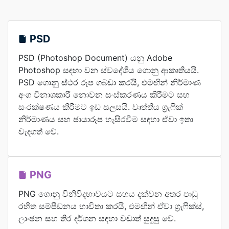
PSD
PSD (Photoshop Document) යනු Adobe
Photoshop සඳහා වන ස්වදේශීය ගොනු ආකෘතියයි.
PSD ගොනු ස්ථර රූප ගබඩා කරයි, එමඟින් නිර්මාණ
අංග විනාශකාරී නොවන සංස්කරණය කිරීමට සහ
සංරක්ෂණය කිරීමට ඉඩ සලසයි. වෘත්තීය ග්‍රැෆික්
නිර්මාණය සහ ඡායාරූප හැසිරවීම සඳහා ඒවා ඉතා
වැදගත් වේ.
PNG
PNG ගොනු විනිවිදභාවයට සහය දක්වන අතර පාඩු
රහිත සම්පීඩනය භාවිතා කරයි, එමඟින් ඒවා ග්‍රැෆික්ස්,
ලාංඡන සහ තිර දර්ශන සඳහා වඩාත් සුදුසු වේ.