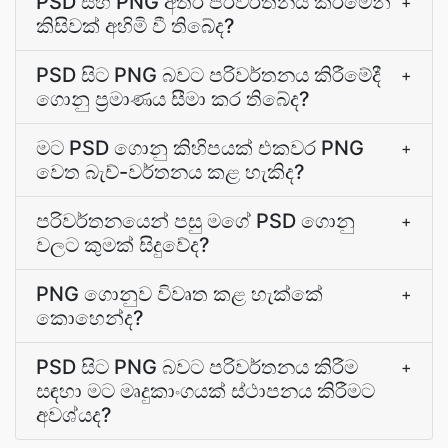
PSD සහ PNG අතර පරිවර්තනය කිරීමෙන්
+
කිසිවක් අහිමි වී තිබේද?
PSD සිට PNG බවට පරිවර්තනය කිරීමේදී
+
ගොනු ප්‍රමාණය සීමා කර තිබේද?
මට PSD ගොනු කිහිපයක් එකවර PNG
+
වෙත බැච්-වර්තනය කළ හැකිද?
පරිවර්තනයෙන් පසු මගේ PSD ගොනු
+
වලට කුමක් සිදුවේද?
PNG ගොනුව විවෘත කළ හැක්කේ
+
කොහෙන්ද?
PSD සිට PNG බවට පරිවර්තනය කිරීම
+
සඳහා මට මෘදුකාංගයක් ස්ථාපනය කිරීමට
අවශ්යද?