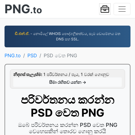
PNG
.to
ඩී.එන්.ඒ.
- නොමිලේ WHOIS පෞද්ගලිකත්වය, සෑම ඩොමේනය මත
DNS සහ SSL.
PNG.to
PSD
PSD වෙත PNG
නිදහස් සැලැස්ම:
1 පරිවර්තනය / පැය, 1 වරක් ගොනුව
සීමා රහිතව යන්න →
පරිවර්තනය කරන්න
PSD වෙත PNG
ඔබේ පරිවර්තනය කරන්න PSD වෙත PNG
වෙහෙසකින් තොරව ගොනු කරයි