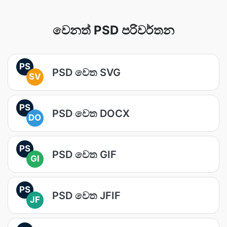
වෙනත් PSD පරිවර්තන
PS
PSD වෙත SVG
SV
PS
PSD වෙත DOCX
DO
PS
PSD වෙත GIF
GI
PS
PSD වෙත JFIF
JF