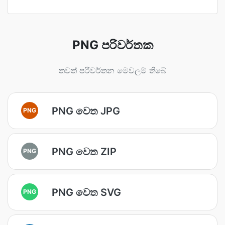
PNG පරිවර්තක
තවත් පරිවර්තන මෙවලම් තිබේ
PNG වෙත JPG
PNG
PNG වෙත ZIP
PNG
PNG වෙත SVG
PNG