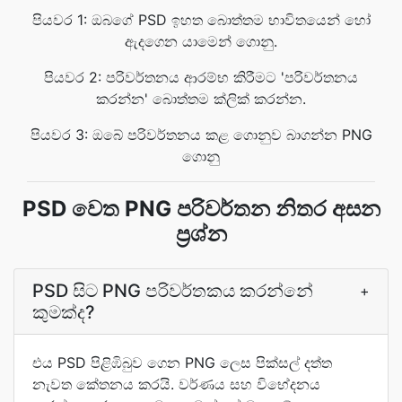
පියවර 1: ඔබගේ PSD ඉහත බොත්තම භාවිතයෙන් හෝ
ඇදගෙන යාමෙන් ගොනු.
පියවර 2: පරිවර්තනය ආරම්භ කිරීමට 'පරිවර්තනය
කරන්න' බොත්තම ක්ලික් කරන්න.
පියවර 3: ඔබේ පරිවර්තනය කළ ගොනුව බාගන්න PNG
ගොනු
PSD වෙත PNG පරිවර්තන නිතර අසන
ප්‍රශ්න
PSD සිට PNG පරිවර්තකය කරන්නේ
+
කුමක්ද?
එය PSD පිළිඹිබුව ගෙන PNG ලෙස පික්සල් දත්ත
නැවත කේතනය කරයි. වර්ණය සහ විභේදනය