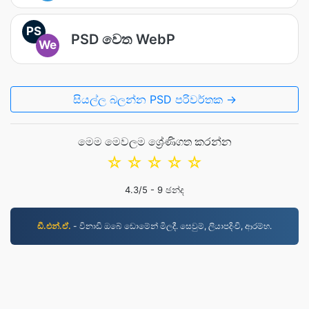
PS
PSD වෙත WebP
We
සියල්ල බලන්න PSD පරිවර්තක →
මෙම මෙවලම ශ්‍රේණිගත කරන්න
☆
☆
☆
☆
☆
4.3
/5 -
9
ඡන්ද
ඩී.එන්.ඒ.
- විනාඩි ඔබේ ඩොමේන් මිලදී. සෙවුම්, ලියාපදිංචි, ආරම්භ.