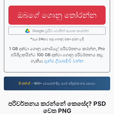
ඔබගේ ගොනු තෝරන්න
Google ඩ්‍රයිව් වෙතින් ආයාත කරන්න
*පැය 24කට පසු ගොනු මකා දමන ලදී
1 GB දක්වා ගොනු නොමිලේ පරිවර්තනය කරන්න, Pro
පරිශීලකයින්ට 100 GB දක්වා ගොනු පරිවර්තනය කළ
හැකිය;
දැන්ම ලියාපදිංචි වන්න
ඩී.එන්.ඒ.
- 800+ ඩොමේන් දිගු. ඔබේ පරිපූර්ණ නම සොයා.
පරිවර්තනය කරන්නේ කෙසේද? PSD
වෙත PNG