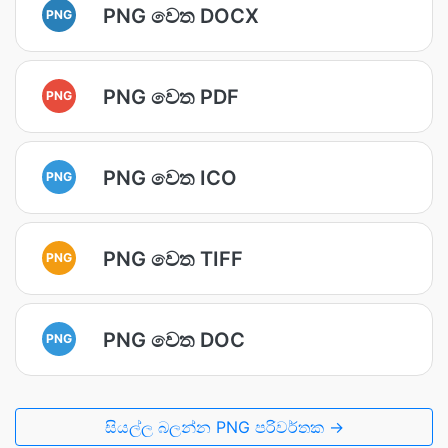
PNG වෙත DOCX
PNG
PNG වෙත PDF
PNG
PNG වෙත ICO
PNG
PNG වෙත TIFF
PNG
PNG වෙත DOC
PNG
සියල්ල බලන්න PNG පරිවර්තක →