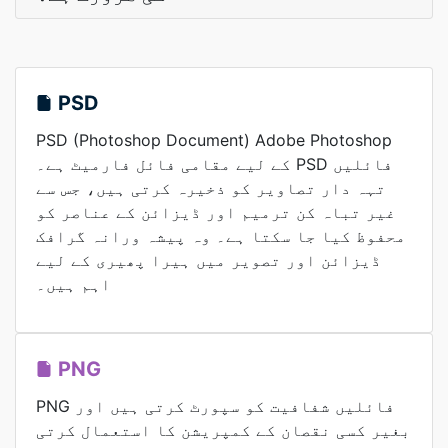
PSD
PSD (Photoshop Document) Adobe Photoshop
کے لیے مقامی فائل فارمیٹ ہے۔ PSD فائلیں
تہہ دار تصاویر کو ذخیرہ کرتی ہیں، جس سے
غیر تباہ کن ترمیم اور ڈیزائن کے عناصر کو
محفوظ کیا جا سکتا ہے۔ وہ پیشہ ورانہ گرافک
ڈیزائن اور تصویر میں ہیرا پھیری کے لیے
اہم ہیں۔
PNG
PNG فائلیں شفافیت کو سپورٹ کرتی ہیں اور
بغیر کسی نقصان کے کمپریشن کا استعمال کرتی