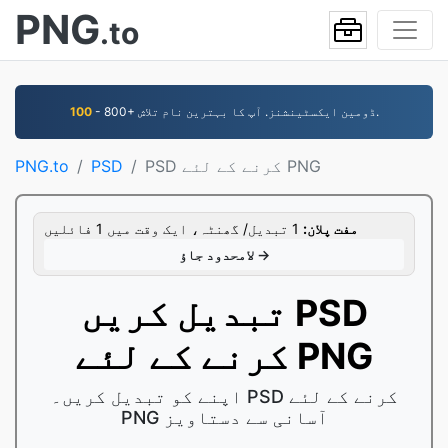
PNG
.to
- 800+ ڈومین ایکسٹینشنز. آپ کا بہترین نام تلاش.
100
PSD کرنے کے لئے PNG
PSD
PNG.to
مفت پلان:
1 تبدیل/ گھنٹہ، ایک وقت میں 1 فائلیں
لامحدود جاؤ →
تبدیل کریں PSD
کرنے کے لئے PNG
اپنے کو تبدیل کریں۔ PSD کرنے کے لئے
PNG آسانی سے دستاویز