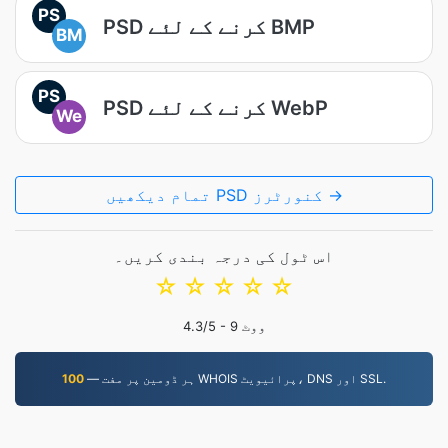
PS
PSD کرنے کے لئے BMP
BM
PS
PSD کرنے کے لئے WebP
We
تمام دیکھیں PSD کنورٹرز →
اس ٹول کی درجہ بندی کریں۔
☆
☆
☆
☆
☆
ووٹ
9
/5 -
4.3
— ہر ڈومین پر مفت WHOIS پرائیویٹ، DNS اور SSL.
100