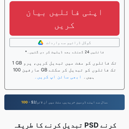
اپنی فائلیں بیان
کریں
گوگل ڈرائیو سے واردات
*فائلیں 24 گھنٹے بعد ڈیلیٹ کر دی گئیں۔
1 GB تک فائلوں کو مفت میں تبدیل کریں، پرو
صارفین 100 GB تک فائلوں کو تبدیل کر سکتے
ہیں۔
ابھی سائن اپ کریں۔
- $2/سال سے اپنے ڈومین خریدیں. منٹ میں آن لائن.
100
تبدیل کرنے کا طریقہ PSD کرنے