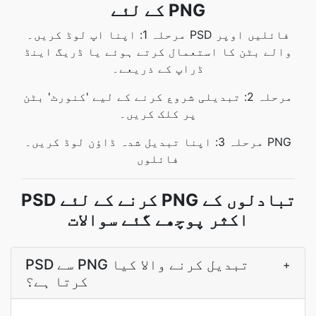
کے لئے PNG
مرحلہ 1: اپنا اپ لوڈ کریں۔ PSD فائلیں اوپر
والے بٹن کا استعمال کرتے ہوئے یا ڈریگ اینڈ
ڈراپ کے ذریعے۔
مرحلہ 2: تبدیلی شروع کرنے کے لیے 'کنورٹ' بٹن
پر کلک کریں۔
مرحلہ 3: اپنا تبدیل شدہ ڈاؤن لوڈ کریں۔ PNG
فائلوں
PSD کرنے کے لئے PNG تبادلوں کے
اکثر پوچھے گئے سوالات
PSD سے PNG تبدیل کرنے والا کیا
+
کرتا ہے؟