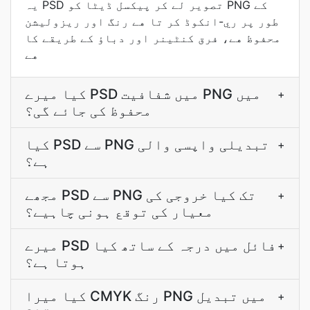
یہ PSD تصوير لے کر پيکسل ڈیٹا کو PNG کے
طور پر ري-انکوڈ کر تا هے رنگ اور ريزوليشن
محفوظ هے، فرق کنٹینر اور دباؤ کے طريقے کا
هے
کیا میرے PSD میں شفافیت PNG میں
+
محفوظ کی جائے گی؟
کیا PSD سے PNG تبدیلی واپسی والی
+
ہے؟
مجھے PSD سے PNG تک کیا خروجی کی
+
معیار کی توقع ہونی چاہیے؟
میرے PSD فائل میں درجہ کے ساتھ کیا
+
ہوتا ہے؟
کیا میرا CMYK رنگ PNG میں تبدیل
+