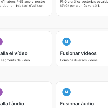
r d'imatges PNG amb el nostre
PNG a gràfics vectorials escala
rtidor en línia fàcil d'utilitzar.
(SVG) per a un ús versàtil.
M
alla el vídeo
Fusionar vídeos
r segments de vídeo
Combina diversos vídeos
M
alla l'àudio
Fusionar àudio