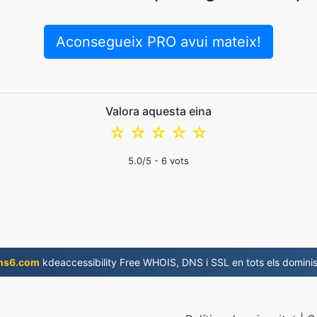
Aconsegueix PRO avui mateix!
Valora aquesta eina
☆
☆
☆
☆
☆
5.0
/5 -
6
vots
ns6.com
kdeaccessibility Free WHOIS, DNS i SSL en tots els dominis