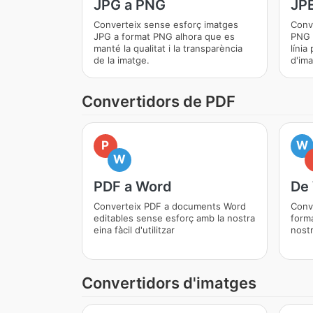
JPG a PNG
JP
Converteix sense esforç imatges
Conv
JPG a format PNG alhora que es
PNG 
manté la qualitat i la transparència
línia
de la imatge.
d'im
Convertidors de PDF
P
W
W
PDF a Word
De
Converteix PDF a documents Word
Conv
editables sense esforç amb la nostra
form
eina fàcil d'utilitzar
nostr
Convertidors d'imatges