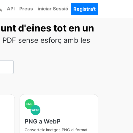
API
Preus
iniciar Sessió
Registra't
unt d'eines tot en un
us PDF sense esforç amb les
PNG
WEBP
PNG a WebP
s
Converteix imatges PNG al format