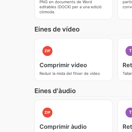
PNG en documents de Word
parti
editables (DOCX) per a una edició
conve
còmoda.
Eines de vídeo
T
ZIP
Comprimir vídeo
Ret
Reduir la mida del fitxer de vídeo
Talla
Eines d'àudio
T
ZIP
Comprimir àudio
Ret