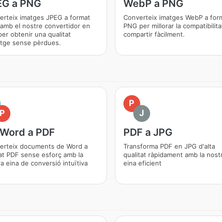
EG a PNG
WebP a PNG
erteix imatges JPEG a format
Converteix imatges WebP a for
amb el nostre convertidor en
PNG per millorar la compatibilitat
 per obtenir una qualitat
compartir fàcilment.
atge sense pèrdues.
P
P
J
 Word a PDF
PDF a JPG
erteix documents de Word a
Transforma PDF en JPG d'alta
at PDF sense esforç amb la
qualitat ràpidament amb la nost
a eina de conversió intuïtiva
eina eficient