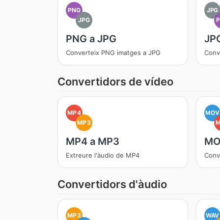
PNG
JPG
JPG
PNG a JPG
JP
Converteix PNG imatges a JPG
Conv
Convertidors de vídeo
MP4
MOV
MP3
MP4 a MP3
MO
Extreure l'àudio de MP4
Conv
Convertidors d'àudio
MP3
WAV