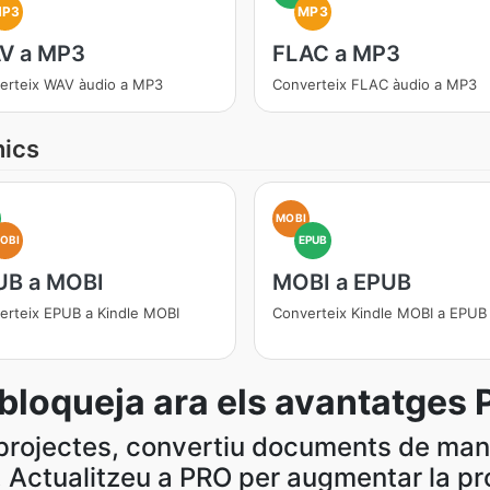
MP3
MP3
V a MP3
FLAC a MP3
erteix WAV àudio a MP3
Converteix FLAC àudio a MP3
nics
MOBI
OBI
EPUB
UB a MOBI
MOBI a EPUB
erteix EPUB a Kindle MOBI
Converteix Kindle MOBI a EPUB
bloqueja ara els avantatges 
e projectes, convertiu documents de man
 Actualitzeu a PRO per augmentar la pro