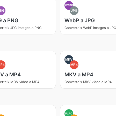
WEBP
PNG
JPG
G a PNG
WebP a JPG
erteix JPG imatges a PNG
Converteix WebP imatges a JP
MKV
MP4
MP4
V a MP4
MKV a MP4
erteix MOV vídeo a MP4
Converteix MKV vídeo a MP4
FLAC