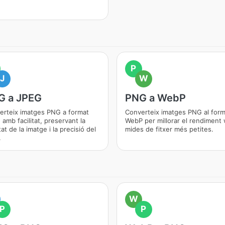
P
J
W
G a JPEG
PNG a WebP
erteix imatges PNG a format
Converteix imatges PNG al form
amb facilitat, preservant la
WebP per millorar el rendiment 
tat de la imatge i la precisió del
mides de fitxer més petites.
.
W
P
P