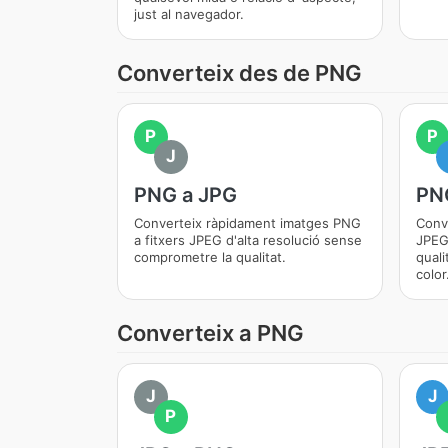
just al navegador.
Converteix des de PNG
P
P
J
PNG a JPG
PN
Converteix ràpidament imatges PNG
Conv
a fitxers JPEG d'alta resolució sense
JPEG 
comprometre la qualitat.
quali
color
Converteix a PNG
J
J
P