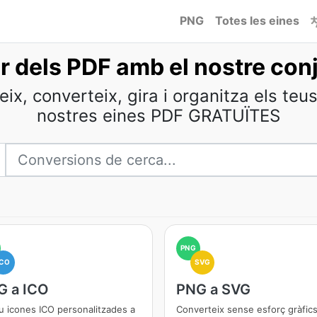
PNG
Totes les eines
 dels PDF amb el nostre conj
eix, converteix, gira i organitza els te
nostres eines PDF GRATUÏTES
PNG
ICO
SVG
G a ICO
PNG a SVG
u icones ICO personalitzades a
Converteix sense esforç gràfic