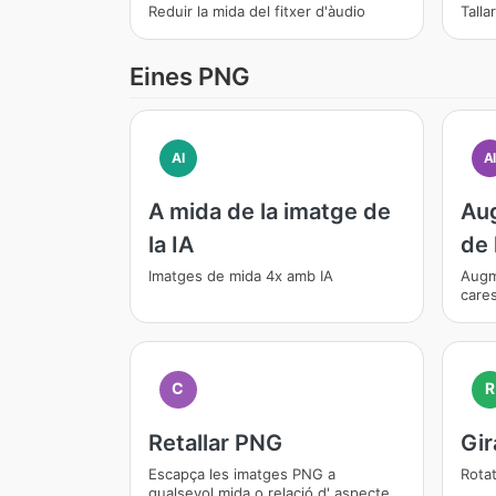
Reduir la mida del fitxer d'àudio
Talla
Eines PNG
AI
A
A mida de la imatge de
Au
la IA
de 
Imatges de mida 4x amb IA
Augme
cares
C
R
Retallar PNG
Gir
Escapça les imatges PNG a
Rotat
qualsevol mida o relació d' aspecte,