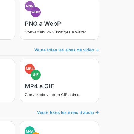
PNG
WEBP
PNG a WebP
G
Converteix PNG imatges a WebP
Veure totes les eines de vídeo →
MP4
GIF
MP4 a GIF
Converteix vídeo a GIF animat
Veure totes les eines d'àudio →
M4A