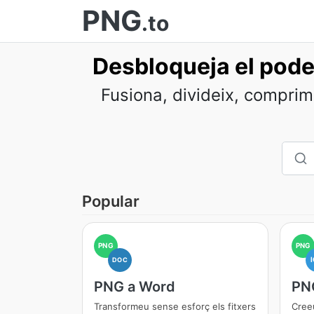
PNG
.to
Desbloqueja el poder
Fusiona, divideix, comprim
Popular
PNG
PNG
DOC
PNG a Word
PN
Transformeu sense esforç els fitxers
Cree