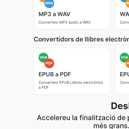
WAV
MP3 a WAV
WA
Converteix MP3 àudio a WAV
Conv
Convertidors de llibres electrò
EPUB
EPUB
PDF
M
EPUB a PDF
EP
Converteix EPUB Llibres electrònics
Conv
a PDF
Des
Accelereu la finalització d
més grans.