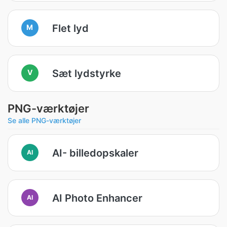
Flet lyd
M
Sæt lydstyrke
V
PNG-værktøjer
Se alle PNG-værktøjer
AI- billedopskaler
AI
AI Photo Enhancer
AI