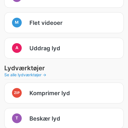
Flet videoer
M
Uddrag lyd
A
Lydværktøjer
Se alle lydværktøjer →
Komprimer lyd
ZIP
Beskær lyd
T