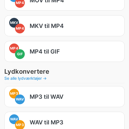
MOV til MP4
MP4
MKV
MKV til MP4
MP4
MP4
MP4 til GIF
GIF
Lydkonvertere
Se alle lydværktøjer →
MP3
MP3 til WAV
WAV
WAV
WAV til MP3
MP3