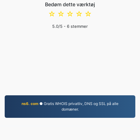
Bedøm dette værktøj
☆
☆
☆
☆
☆
5.0
/5 -
6
stemmer
ns6. com
● Gratis WHOIS privatliv, DNS og SSL på alle
domæner.
PNG.to