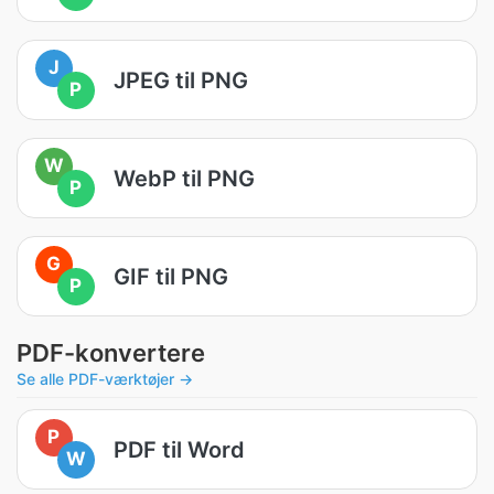
J
JPEG til PNG
P
W
WebP til PNG
P
G
GIF til PNG
P
PDF-konvertere
Se alle PDF-værktøjer →
P
PDF til Word
W