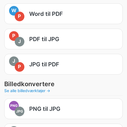
W
Word til PDF
P
P
PDF til JPG
J
J
JPG til PDF
P
Billedkonvertere
Se alle billedværktøjer →
PNG
PNG til JPG
JPG