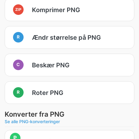
Komprimer PNG
ZIP
Ændr størrelse på PNG
R
Beskær PNG
C
Roter PNG
R
Konverter fra PNG
Se alle PNG-konverteringer
P