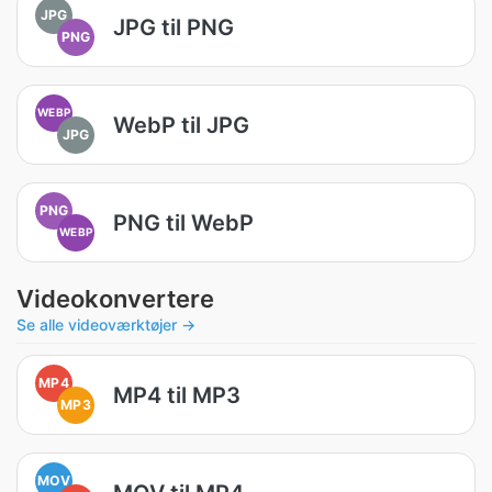
JPG
JPG til PNG
PNG
WEBP
WebP til JPG
JPG
PNG
PNG til WebP
WEBP
Videokonvertere
Se alle videoværktøjer →
MP4
MP4 til MP3
MP3
MOV