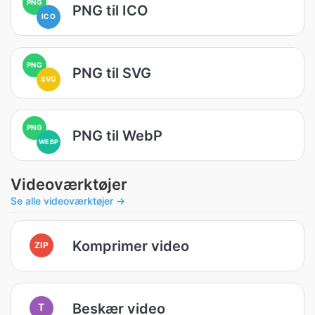
PNG
PNG til ICO
ICO
PNG
PNG til SVG
SVG
PNG
PNG til WebP
WEBP
Videoværktøjer
Se alle videoværktøjer →
Komprimer video
ZIP
Beskær video
T