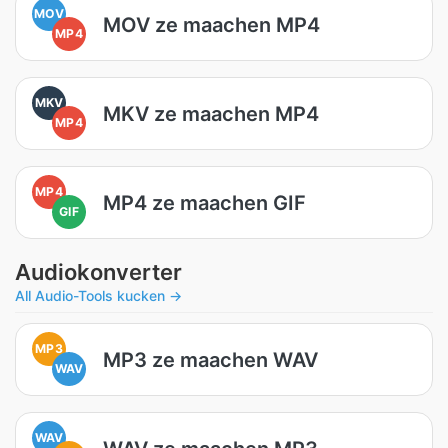
MOV
MOV ze maachen MP4
MP4
MKV
MKV ze maachen MP4
MP4
MP4
MP4 ze maachen GIF
GIF
Audiokonverter
All Audio-Tools kucken →
MP3
MP3 ze maachen WAV
WAV
WAV