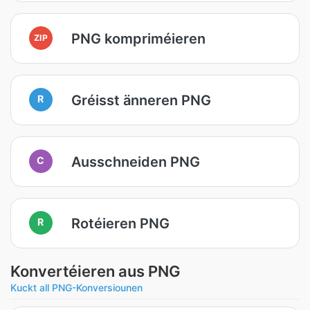
PNG kompriméieren
ZIP
Gréisst änneren PNG
R
Ausschneiden PNG
C
Rotéieren PNG
R
Konvertéieren aus PNG
Kuckt all PNG-Konversiounen