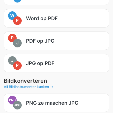
W
Word op PDF
P
P
PDF op JPG
J
J
JPG op PDF
P
Bildkonverteren
All Bildinstrumenter kucken →
PNG
PNG ze maachen JPG
JPG