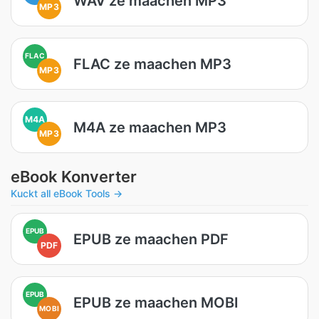
WAV ze maachen MP3
MP3
FLAC
FLAC ze maachen MP3
MP3
M4A
M4A ze maachen MP3
MP3
eBook Konverter
Kuckt all eBook Tools →
EPUB
EPUB ze maachen PDF
PDF
EPUB
EPUB ze maachen MOBI
MOBI