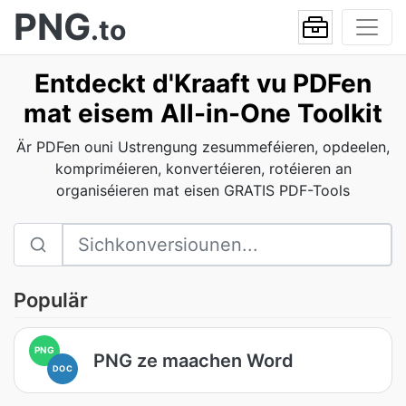
PNG
.to
Entdeckt d'Kraaft vu PDFen
mat eisem All-in-One Toolkit
Är PDFen ouni Ustrengung zesummeféieren, opdeelen,
kompriméieren, konvertéieren, rotéieren an
organiséieren mat eisen GRATIS PDF-Tools
Populär
PNG
PNG ze maachen Word
DOC