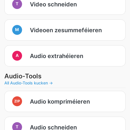
Video schneiden
T
Videoen zesummeféieren
M
Audio extrahéieren
A
Audio-Tools
All Audio-Tools kucken →
Audio kompriméieren
ZIP
Audio schneiden
T