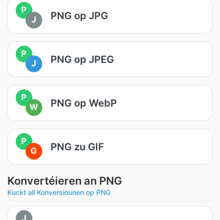
P
PNG op JPG
J
P
PNG op JPEG
J
P
PNG op WebP
W
P
PNG zu GIF
G
Konvertéieren an PNG
Kuckt all Konversiounen op PNG
J