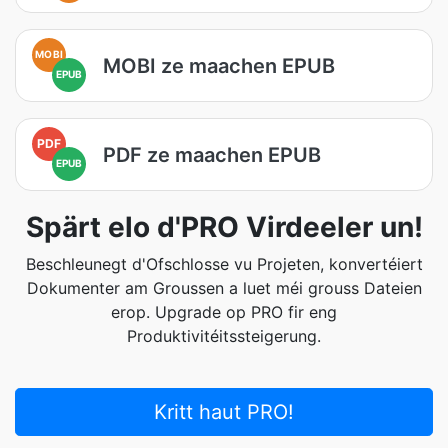
MOBI
MOBI ze maachen EPUB
EPUB
PDF
PDF ze maachen EPUB
EPUB
Spärt elo d'PRO Virdeeler un!
Beschleunegt d'Ofschlosse vu Projeten, konvertéiert
Dokumenter am Groussen a luet méi grouss Dateien
erop. Upgrade op PRO fir eng
Produktivitéitssteigerung.
Kritt haut PRO!