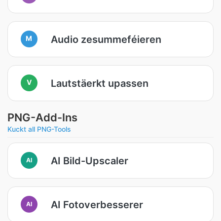
Audio zesummeféieren
M
Lautstäerkt upassen
V
PNG-Add-Ins
Kuckt all PNG-Tools
AI Bild-Upscaler
AI
AI Fotoverbesserer
AI