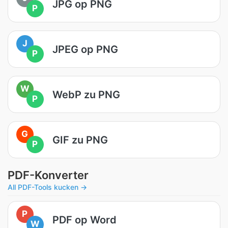
JPG op PNG
P
J
JPEG op PNG
P
W
WebP zu PNG
P
G
GIF zu PNG
P
PDF-Konverter
All PDF-Tools kucken →
P
PDF op Word
W