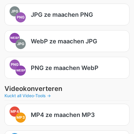
JPG
JPG ze maachen PNG
PNG
WEBP
WebP ze maachen JPG
JPG
PNG
PNG ze maachen WebP
WEBP
Videokonverteren
Kuckt all Video-Tools →
MP4
MP4 ze maachen MP3
MP3