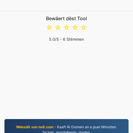
Bewäert dëst Tool
☆
☆
☆
☆
☆
5.0
/5 -
6
Stëmmen
Websäit vun ns6.com
- Kaaft Är Domain an e puer Minutten.
Sichen, registréieren, starten.