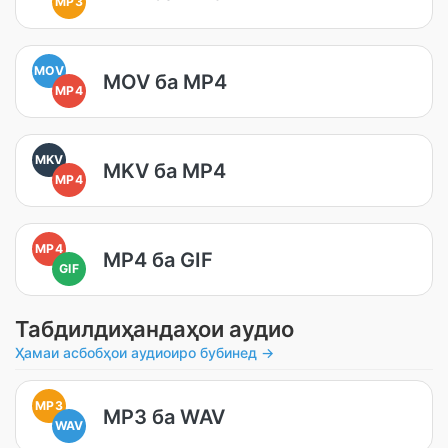
MP3
MOV
MOV ба MP4
MP4
MKV
MKV ба MP4
MP4
MP4
MP4 ба GIF
GIF
Табдилдиҳандаҳои аудио
Ҳамаи асбобҳои аудиоиро бубинед →
MP3
MP3 ба WAV
WAV