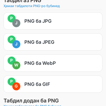
Табдил аз PNG
Ҳамаи табдилоти PNG-ро бубинед
P
PNG ба JPG
J
P
PNG ба JPEG
J
P
PNG ба WebP
W
P
PNG ба GIF
G
Табдил додан ба PNG