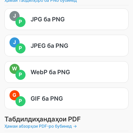
Ҳамаи табдилҳоро ба PNG бубинед
J
JPG ба PNG
P
J
JPEG ба PNG
P
W
WebP ба PNG
P
G
GIF ба PNG
P
Табдилдиҳандаҳои PDF
Ҳамаи абзорҳои PDF-ро бубинед →