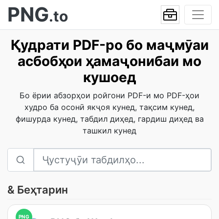
PNG
.to
Қудрати PDF-ро бо маҷмӯаи
асбобҳои ҳамаҷонибаи мо
кушоед
Бо ёрии абзорҳои ройгони PDF-и мо PDF-ҳои
худро ба осонӣ якҷоя кунед, тақсим кунед,
фишурда кунед, табдил диҳед, гардиш диҳед ва
ташкил кунед
& Беҳтарин
PNG