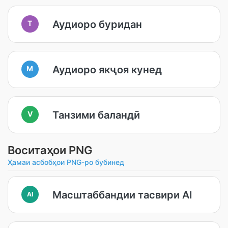
Аудиоро буридан
T
Аудиоро якҷоя кунед
M
Танзими баландӣ
V
Воситаҳои PNG
Ҳамаи асбобҳои PNG-ро бубинед
Масштаббандии тасвири AI
AI