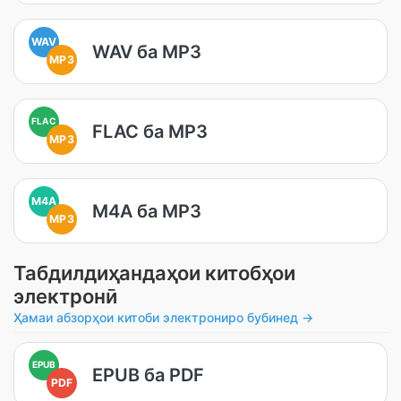
WAV
WAV ба MP3
MP3
FLAC
FLAC ба MP3
MP3
M4A
M4A ба MP3
MP3
Табдилдиҳандаҳои китобҳои
электронӣ
Ҳамаи абзорҳои китоби электрониро бубинед →
EPUB
EPUB ба PDF
PDF