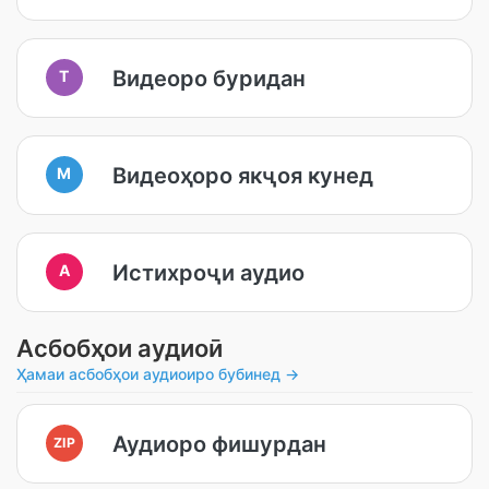
Видеоро буридан
T
Видеоҳоро якҷоя кунед
M
Истихроҷи аудио
A
Асбобҳои аудиоӣ
Ҳамаи асбобҳои аудиоиро бубинед →
Аудиоро фишурдан
ZIP