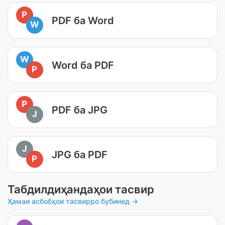
P
PDF ба Word
W
W
Word ба PDF
P
P
PDF ба JPG
J
J
JPG ба PDF
P
Табдилдиҳандаҳои тасвир
Ҳамаи асбобҳои тасвирро бубинед →