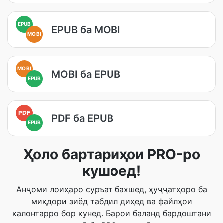
EPUB
EPUB ба MOBI
MOBI
MOBI
MOBI ба EPUB
EPUB
PDF
PDF ба EPUB
EPUB
Ҳоло бартариҳои PRO-ро
кушоед!
Анҷоми лоиҳаро суръат бахшед, ҳуҷҷатҳоро ба
миқдори зиёд табдил диҳед ва файлҳои
калонтарро бор кунед. Барои баланд бардоштани