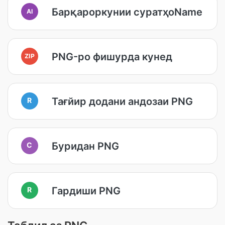
Барқароркунии суратҳоName
AI
PNG-ро фишурда кунед
ZIP
Тағйир додани андозаи PNG
R
Буридан PNG
C
Гардиши PNG
R