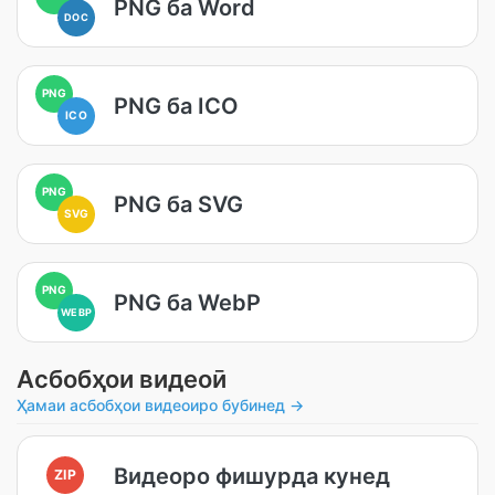
PNG ба Word
DOC
PNG
PNG ба ICO
ICO
PNG
PNG ба SVG
SVG
PNG
PNG ба WebP
WEBP
Асбобҳои видеоӣ
Ҳамаи асбобҳои видеоиро бубинед →
Видеоро фишурда кунед
ZIP