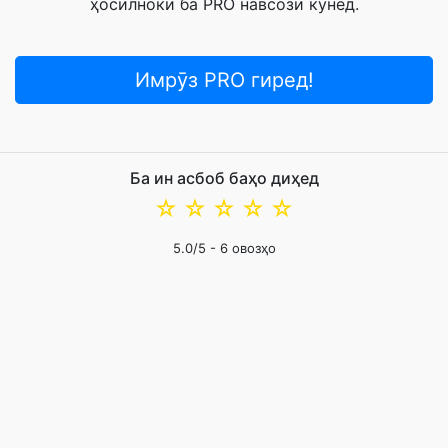
ҳосилнокӣ ба PRO навсозӣ кунед.
Имрӯз PRO гиред!
Ба ин асбоб баҳо диҳед
☆
☆
☆
☆
☆
5.0
/5 -
6
овозҳо