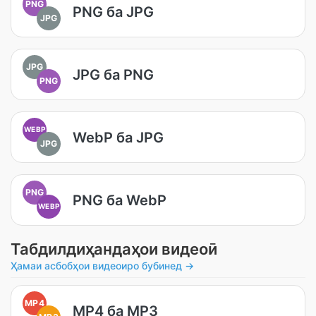
PNG
PNG ба JPG
JPG
JPG
JPG ба PNG
PNG
WEBP
WebP ба JPG
JPG
PNG
PNG ба WebP
WEBP
Табдилдиҳандаҳои видеоӣ
Ҳамаи асбобҳои видеоиро бубинед →
MP4
MP4 ба MP3