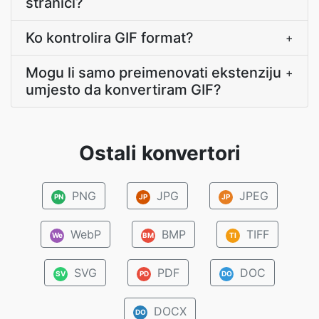
stranici?
Ko kontrolira GIF format?
+
Mogu li samo preimenovati ekstenziju
+
umjesto da konvertiram GIF?
Ostali konvertori
PNG
JPG
JPEG
PN
JP
JP
WebP
BMP
TIFF
We
BM
TI
SVG
PDF
DOC
SV
PD
DO
DOCX
DO