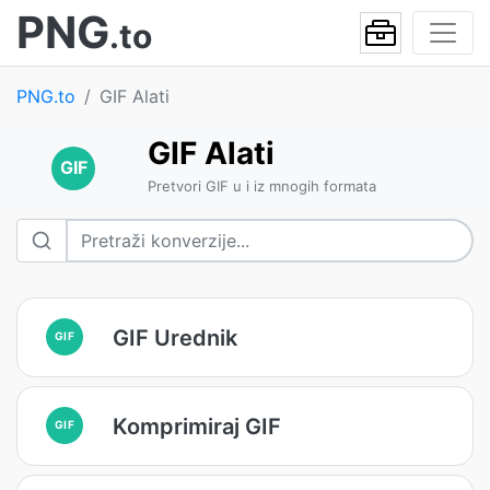
PNG
.to
PNG.to
GIF Alati
GIF Alati
GIF
Pretvori GIF u i iz mnogih formata
GIF Urednik
GIF
Komprimiraj GIF
GIF