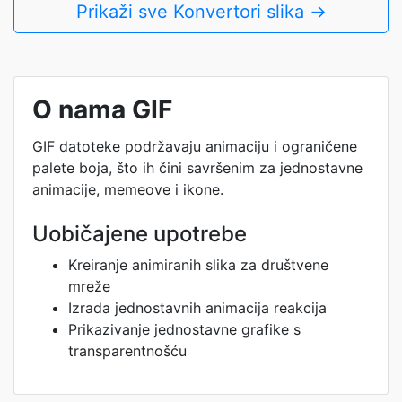
Prikaži sve Konvertori slika →
O nama GIF
GIF datoteke podržavaju animaciju i ograničene
palete boja, što ih čini savršenim za jednostavne
animacije, memeove i ikone.
Uobičajene upotrebe
Kreiranje animiranih slika za društvene
mreže
Izrada jednostavnih animacija reakcija
Prikazivanje jednostavne grafike s
transparentnošću