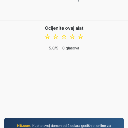
Ocijenite ovaj alat
☆
☆
☆
☆
☆
5.0
/5 -
0
glasova
N6.com.
Kupite svoj domen od 2 dolara godišnje, online za