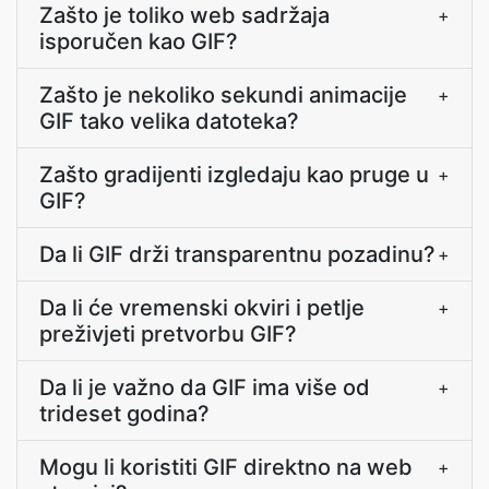
Zašto je toliko web sadržaja
+
isporučen kao GIF?
Zašto je nekoliko sekundi animacije
+
GIF tako velika datoteka?
Zašto gradijenti izgledaju kao pruge u
+
GIF?
Da li GIF drži transparentnu pozadinu?
+
Da li će vremenski okviri i petlje
+
preživjeti pretvorbu GIF?
Da li je važno da GIF ima više od
+
trideset godina?
Mogu li koristiti GIF direktno na web
+