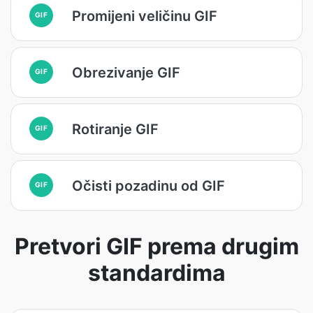
Promijeni veličinu GIF
GIF
Obrezivanje GIF
GIF
Rotiranje GIF
GIF
Očisti pozadinu od GIF
GIF
Pretvori GIF prema drugim
standardima