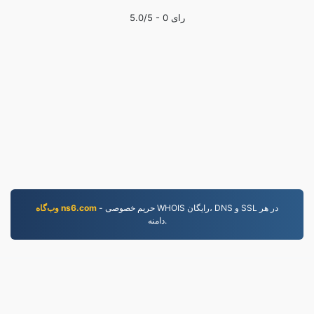
رای
0
/5 -
5.0
- حریم خصوصی WHOIS رایگان، DNS و SSL در هر
وب‌گاه ns6.com
دامنه.
PNG.to
فایل‌های تبدیل‌شده از سال ۲۰۱۹