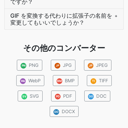
ですか？
GIF を変換する代わりに拡張子の名前を
+
変更してもいいでしょうか？
その他のコンバーター
PNG
JPG
JPEG
PN
JP
JP
WebP
BMP
TIFF
We
BM
TI
SVG
PDF
DOC
SV
PD
DO
DOCX
DO