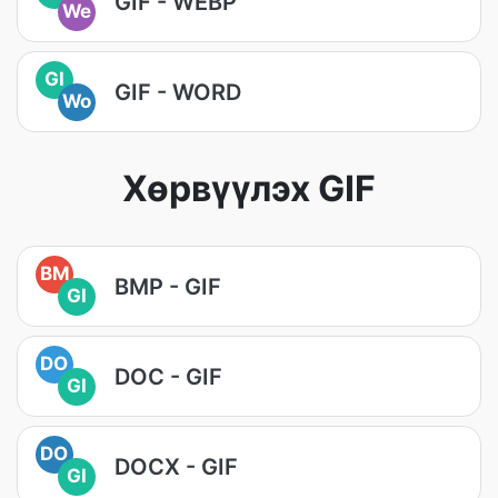
GIF - WEBP
We
GI
GIF - WORD
Wo
Хөрвүүлэх GIF
BM
BMP - GIF
GI
DO
DOC - GIF
GI
DO
DOCX - GIF
GI