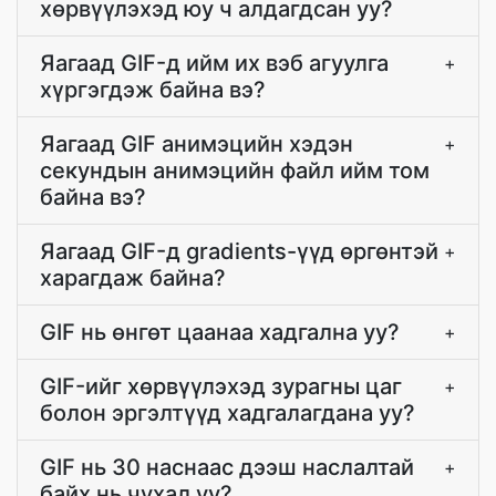
хөрвүүлэхэд юу ч алдагдсан уу?
Яагаад GIF-д ийм их вэб агуулга
+
хүргэгдэж байна вэ?
Яагаад GIF анимэцийн хэдэн
+
секундын анимэцийн файл ийм том
байна вэ?
Яагаад GIF-д gradients-үүд өргөнтэй
+
харагдаж байна?
GIF нь өнгөт цаанаа хадгална уу?
+
GIF-ийг хөрвүүлэхэд зурагны цаг
+
болон эргэлтүүд хадгалагдана уу?
GIF нь 30 наснаас дээш наслалтай
+
байх нь чухал уу?