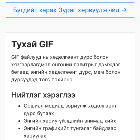
Бүгдийг харах Зураг хөрвүүлэгчид →
Тухай GIF
GIF файлууд нь хөдөлгөөнт дүрс болон
хязгаарлагдмал өнгөний палитрыг дэмждэг
бөгөөд энгийн хөдөлгөөнт дүрс, мем болон
дүрсүүдэд төгс тохирно.
Нийтлэг хэрэглээ
Сошиал медиад зориулж хөдөлгөөнт
дүрс бүтээх
Энгийн хариу үйлдлийн анимац хийх
Энгийн графикийг тунгалаг байдлаар
харуулах