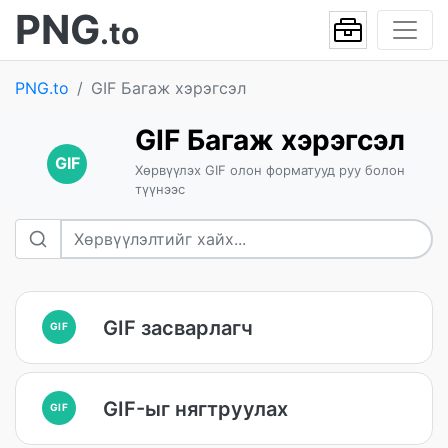
PNG
.to
PNG.to
GIF Багаж хэрэгсэл
GIF Багаж хэрэгсэл
GIF
Хөрвүүлэх GIF олон форматууд руу болон
түүнээс
GIF засварлагч
GIF
GIF-ыг нягтруулах
GIF