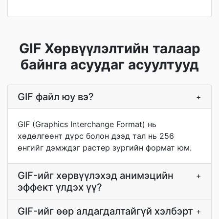
GIF Хөрвүүлэлтийн талаар
байнга асуудаг асуултууд
GIF файл юу вэ?
+
GIF (Graphics Interchange Format) нь
хөдөлгөөнт дүрс болон дээд тал нь 256
өнгийг дэмждэг растер зургийн формат юм.
GIF-ийг хөрвүүлэхэд анимэцийн
+
эффект үлдэх үү?
GIF-ийг өөр алдагдалтайгүй хэлбэрт
+