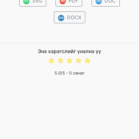
SVG
PDF
DOC
SV
PD
DO
DOCX
DO
Энэ хэрэгслийг үнэлнэ үү
☆
☆
☆
☆
☆
5.0
/5 -
0
санал