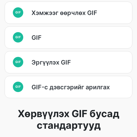
Хэмжээг өөрчлөх GIF
GIF
GIF
GIF
Эргүүлэх GIF
GIF
GIF-с дэвсгэрийг арилгах
GIF
Хөрвүүлэх GIF бусад
стандартууд