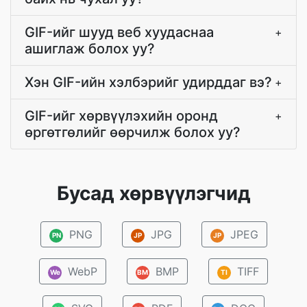
GIF-ийг шууд веб хуудаснаа
+
ашиглаж болох уу?
Хэн GIF-ийн хэлбэрийг удирддаг вэ?
+
GIF-ийг хөрвүүлэхийн оронд
+
өргөтгөлийг өөрчилж болох уу?
Бусад хөрвүүлэгчид
PNG
JPG
JPEG
PN
JP
JP
WebP
BMP
TIFF
We
BM
TI