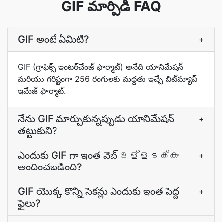
GIF మార్పిడి FAQ
GIF అంటే ఏమిటి?
+
GIF (గ్రాఫిక్స్ ఇంటర్‌చేంజ్ ఫార్మాట్) అనేది యానిమేషన్
మరియు గరిష్టంగా 256 రంగులకు మద్దతు ఇచ్చే బిట్‌మ్యాప్
ఇమేజ్ ఫార్మాట్.
నేను GIF మార్చుకున్నప్పుడు యానిమేషన్
+
తట్టుకుని?
ఎందుకు GIF గా ఇంత వెబ్ ഉള്ളടക്കം
+
అందించబడింది?
GIF యొక్క కొన్ని సెకన్లు ఎందుకు ఇంత పెద్ద
+
ఫైలు?