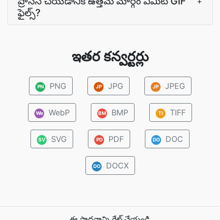
ప్రాసెస్ చేయడానికి ఉత్తమ మార్గం ఏమిటి GIF
+
ఫైల్స్?
ఇతర కన్వర్టర్లు
PNG
JPG
JPEG
PN
JP
JP
WebP
BMP
TIFF
We
BM
TI
SVG
PDF
DOC
SV
PD
DO
DOCX
DO
ఈ సాధనాన్ని రేట్ చేయండి