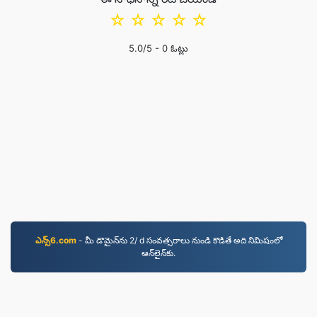
☆
☆
☆
☆
☆
5.0
/5 -
0
ఓట్లు
ఎన్స్6.com
- మీ డొమైన్‌ను 2/ d సంవత్సరాలు నుండి కొడితే అది నిమిషంలో
ఆన్‌లైన్‌కు.
PNG.to