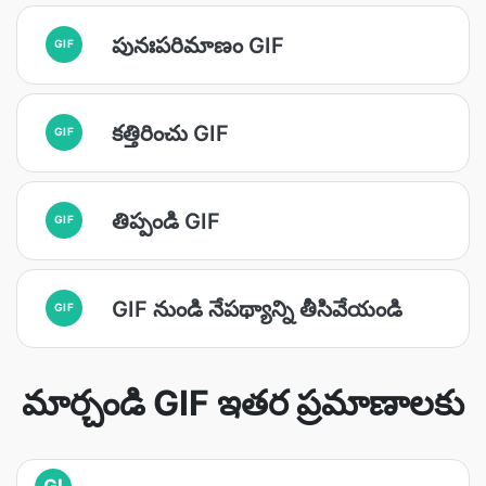
పునఃపరిమాణం GIF
GIF
కత్తిరించు GIF
GIF
తిప్పండి GIF
GIF
GIF నుండి నేపథ్యాన్ని తీసివేయండి
GIF
మార్చండి GIF ఇతర ప్రమాణాలకు
GI