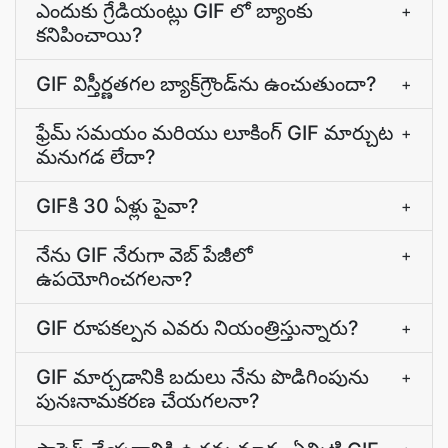
ఎందుకు గ్రేడియంట్లు GIF లో బ్యాంకు
+
కనిపించాయి?
GIF విస్తీర్ణతగల బ్యాక్‌గ్రౌండ్‌ను ఉంచుతుందా?
+
ఫ్రేమ్ సమయం మరియు లూకింగ్ GIF మార్చుట
+
మనుగడ లేదా?
GIFకి 30 ఏళ్లు పైవా?
+
నేను GIF నేరుగా వెబ్‌ పేజీలో
+
ఉపయోగించగలనా?
GIF రూపకల్పన ఎవరు నియంత్రిస్తున్నారు?
+
GIF మార్చడానికి బదులు నేను పొడిగింపును
+
పునఃనామకరణ చేయగలనా?