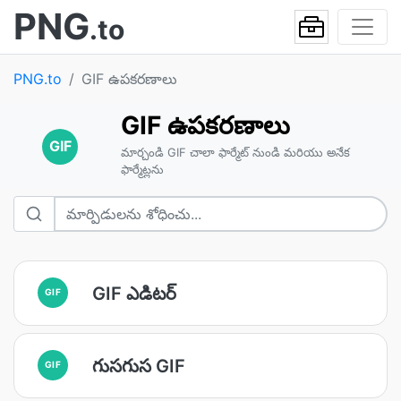
PNG
.to
PNG.to
GIF ఉపకరణాలు
GIF ఉపకరణాలు
GIF
మార్చండి GIF చాలా ఫార్మేట్ నుండి మరియు అనేక
ఫార్మేట్లను
GIF ఎడిటర్
GIF
గుసగుస GIF
GIF