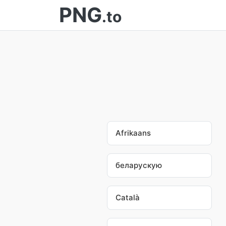
PNG
.to
Afrikaans
беларускую
Català