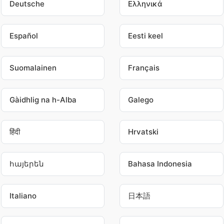
Deutsche
Ελληνικά
Español
Eesti keel
Suomalainen
Français
Gàidhlig na h-Alba
Galego
हिंदी
Hrvatski
հայերեն
Bahasa Indonesia
Italiano
日本語