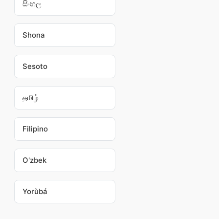
සිංහල
Shona
Sesoto
தமிழ்
Filipino
O'zbek
Yorùbá