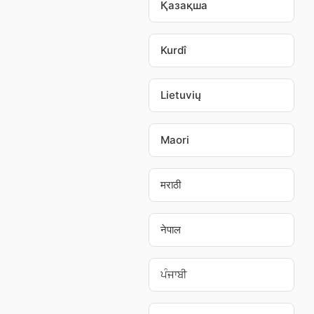
Қазақша
Kurdî
Lietuvių
Maori
मराठी
नेपाल
ਪੰਜਾਬੀ