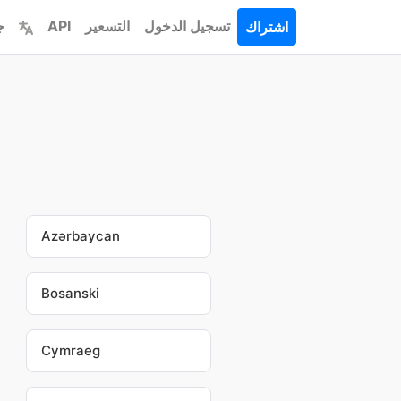
تسجيل الدخول
التسعير
API
ج
اشتراك
Azərbaycan
Bosanski
Cymraeg