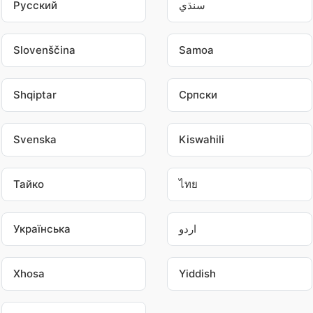
سنڌي
Pусский
Slovenščina
Samoa
Shqiptar
Српски
Svenska
Kiswahili
Тайко
ไทย
اردو
Українська
Xhosa
Yiddish