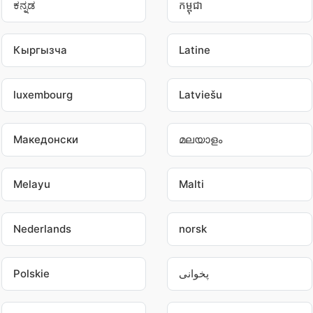
ಕನ್ನಡ
កម្ពុជា
Кыргызча
Latine
luxembourg
Latviešu
Македонски
മലയാളം
Melayu
Malti
Nederlands
norsk
پخوانی
Polskie