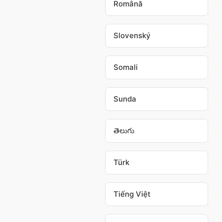
Română
Slovenský
Somali
Sunda
తెలుగు
Türk
Tiếng Việt