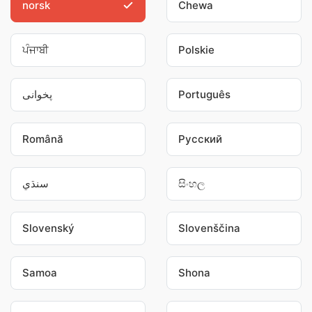
norsk
Chewa
ਪੰਜਾਬੀ
Polskie
پخوانی
Português
Română
Pусский
سنڌي
සිංහල
Slovenský
Slovenščina
Samoa
Shona