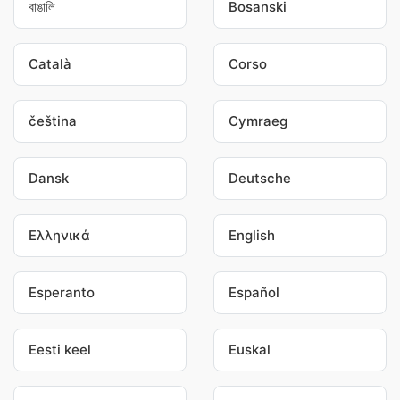
বাঙালি
Bosanski
Català
Corso
čeština
Cymraeg
Dansk
Deutsche
Ελληνικά
English
Esperanto
Español
Eesti keel
Euskal