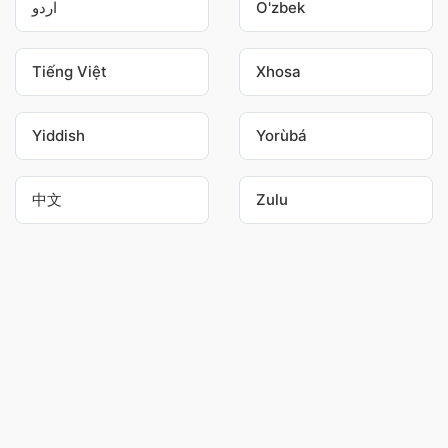
اردو
O'zbek
Tiếng Việt
Xhosa
Yiddish
Yorùbá
中文
Zulu