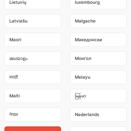
Lietuvių
luxembourg
Latviešu
Malgache
Maori
Македонски
മലയാളം
Монгол
मराठी
Melayu
Malti
မြန်မာ
नेपाल
Nederlands