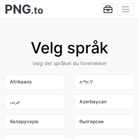
PNG
.to
Velg språk
Velg det språket du foretrekker
Afrikaans
አማርኛ
عربى
Azərbaycan
беларускую
български