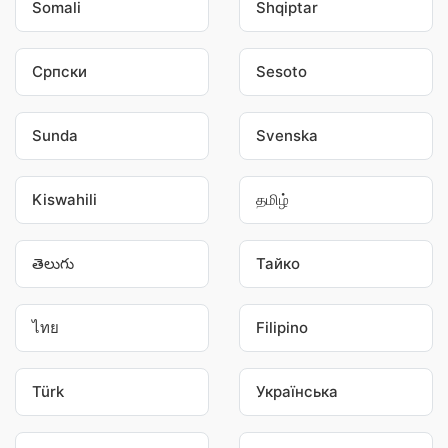
Somali
Shqiptar
Српски
Sesoto
Sunda
Svenska
Kiswahili
தமிழ்
తెలుగు
Тайко
ไทย
Filipino
Türk
Українська