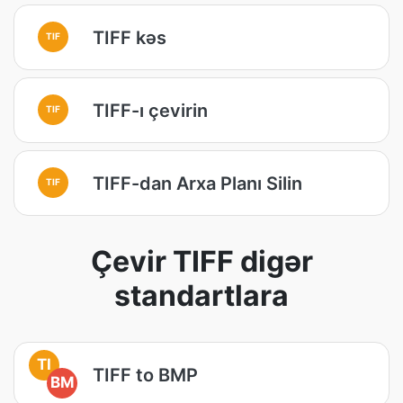
TIFF kəs
TIF
TIFF-ı çevirin
TIF
TIFF-dan Arxa Planı Silin
TIF
Çevir TIFF digər
standartlara
TI
TIFF to BMP
BM