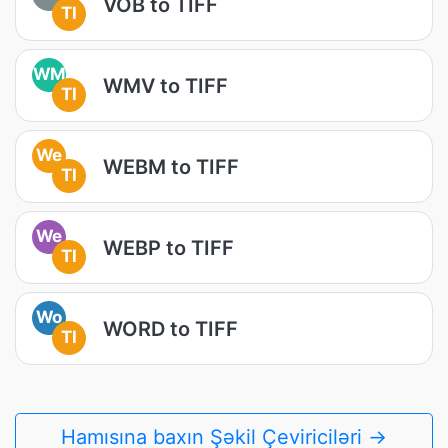
VOB to TIFF
TI
WM
WMV to TIFF
TI
We
WEBM to TIFF
TI
We
WEBP to TIFF
TI
Wo
WORD to TIFF
TI
Hamısına baxın Şəkil Çeviriciləri →