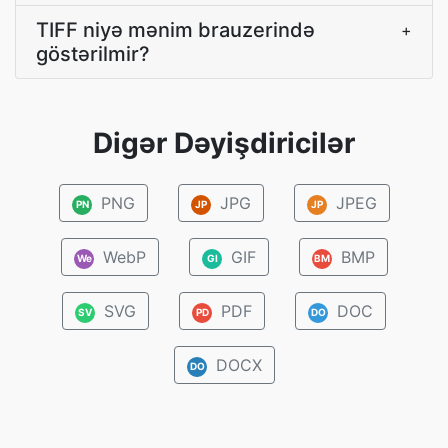
TIFF niyə mənim brauzerində
+
göstərilmir?
Digər Dəyişdiricilər
PNG
JPG
JPEG
PN
JP
JP
WebP
GIF
BMP
We
GI
BM
SVG
PDF
DOC
SV
PD
DO
DOCX
DO