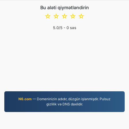
Bu aləti qiymətləndirin
☆
☆
☆
☆
☆
5.0
/5 -
0
səs
N6.com
— Domeninizin adıdır, düzgün işlənmişdir. Pulsuz
gizlilik və DNS daxildir.
PNG.to