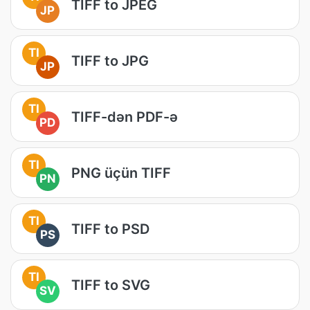
TIFF to JPEG
JP
TI
TIFF to JPG
JP
TI
TIFF-dən PDF-ə
PD
TI
PNG üçün TIFF
PN
TI
TIFF to PSD
PS
TI
TIFF to SVG
SV