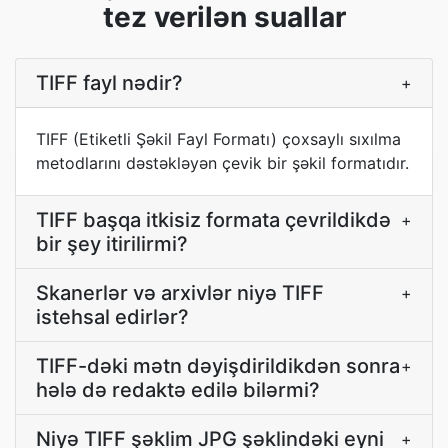
tez verilən suallar
TIFF fayl nədir?
+
TIFF (Etiketli Şəkil Fayl Formatı) çoxsaylı sıxılma
metodlarını dəstəkləyən çevik bir şəkil formatıdır.
TIFF başqa itkisiz formata çevrildikdə
+
bir şey itirilirmi?
Skanerlər və arxivlər niyə TIFF
+
istehsal edirlər?
TIFF-dəki mətn dəyişdirildikdən sonra
+
hələ də redaktə edilə bilərmi?
Niyə TIFF şəklim JPG şəklindəki eyni
+