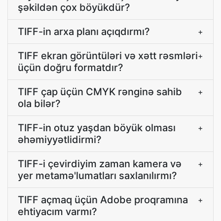
şəkildən çox böyükdür?
TIFF-in arxa planı açıqdırmı?
+
TIFF ekran görüntüləri və xətt rəsmləri
+
üçün doğru formatdır?
TIFF çap üçün CMYK rənginə sahib
+
ola bilər?
TIFF-in otuz yaşdan böyük olması
+
əhəmiyyətlidirmi?
TIFF-i çevirdiyim zaman kamera və
+
yer metamə'lumatları saxlanılırmı?
TIFF açmaq üçün Adobe proqramına
+
ehtiyacım varmı?