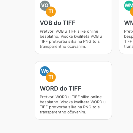
VO
W
TI
VOB do TIFF
WM
Pretvori VOB u TIFF slike online
Pret
besplatno. Visoka kvaliteta VOB u
besp
TIFF pretvorba slika na PNG.to s
TIFF
transparentno očuvanim.
tran
Wo
TI
WORD do TIFF
Pretvori WORD u TIFF slike online
besplatno. Visoka kvaliteta WORD u
TIFF pretvorba slika na PNG.to s
transparentno očuvanim.