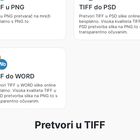
FF u PNG
TIFF do PSD
 u PNG pretvarač na mreži
Pretvori TIFF u PSD slike online
latno s PNG.to
besplatno. Visoka kvaliteta TIF
PSD pretvorba slika na PNG.to 
transparentno očuvanim.
Wo
FF do WORD
vori TIFF u WORD slike online
latno. Visoka kvaliteta TIFF u
 pretvorba slika na PNG.to s
sparentno očuvanim.
Pretvori u TIFF