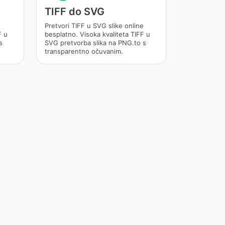
TIFF do SVG
Pretvori TIFF u SVG slike online
F u
besplatno. Visoka kvaliteta TIFF u
s
SVG pretvorba slika na PNG.to s
transparentno očuvanim.