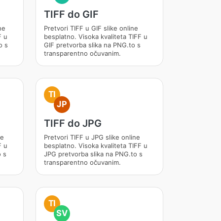
TIFF do GIF
ne
Pretvori TIFF u GIF slike online
F u
besplatno. Visoka kvaliteta TIFF u
o s
GIF pretvorba slika na PNG.to s
transparentno očuvanim.
TI
JP
TIFF do JPG
ne
Pretvori TIFF u JPG slike online
F u
besplatno. Visoka kvaliteta TIFF u
 s
JPG pretvorba slika na PNG.to s
transparentno očuvanim.
TI
SV