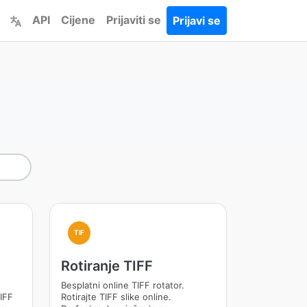
API
Cijene
Prijaviti se
Prijavi se
TIF
Rotiranje TIFF
Besplatni online TIFF rotator.
TIFF
Rotirajte TIFF slike online.