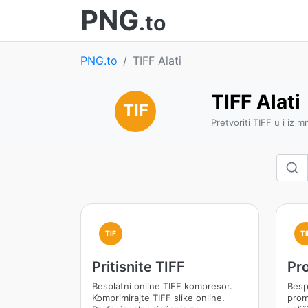
PNG
.to
PNG.to
TIFF Alati
TIFF Alati
TIF
Pretvoriti TIFF u i iz 
TIF
TI
Pritisnite TIFF
Pro
Besplatni online TIFF kompresor.
Besp
Komprimirajte TIFF slike online.
prom