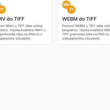
M
We
TI
TI
V do TIFF
WEBM do TIFF
vori WMV u TIFF slike online
Pretvori WEBM u TIFF slike onl
latno. Visoka kvaliteta WMV u
besplatno. Visoka kvaliteta W
 pretvorba slika na PNG.to s
TIFF pretvorba slika na PNG.to
sparentno očuvanim.
transparentno očuvanim.