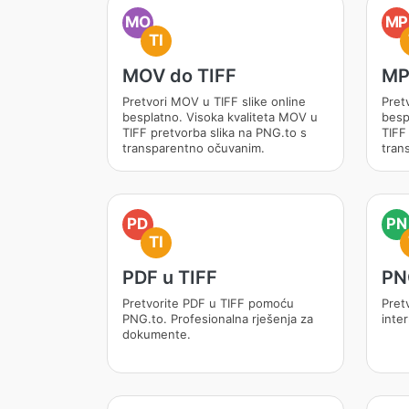
MO
MP
TI
MOV do TIFF
MP
Pretvori MOV u TIFF slike online
Pret
besplatno. Visoka kvaliteta MOV u
besp
TIFF pretvorba slika na PNG.to s
TIFF
transparentno očuvanim.
tran
PD
PN
TI
PDF u TIFF
PN
Pretvorite PDF u TIFF pomoću
Pret
PNG.to. Profesionalna rješenja za
inte
dokumente.