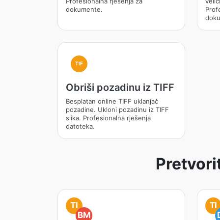
Profesionalna rješenja za
velič
dokumente.
Prof
doku
TIF
Obriši pozadinu iz TIFF
Besplatan online TIFF uklanjač
pozadine. Ukloni pozadinu iz TIFF
slika. Profesionalna rješenja
datoteka.
Pretvori
TI
TI
BM