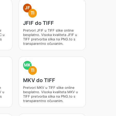
JF
TI
JFIF do TIFF
e
Pretvori JFIF u TIFF slike online
C u
besplatno. Visoka kvaliteta JFIF u
 s
TIFF pretvorba slika na PNG.to s
transparentno očuvanim.
MK
TI
MKV do TIFF
e
Pretvori MKV u TIFF slike online
V u
besplatno. Visoka kvaliteta MKV u
 s
TIFF pretvorba slika na PNG.to s
transparentno očuvanim.