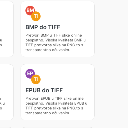
BM
TI
BMP do TIFF
Pretvori BMP u TIFF slike online
 u
besplatno. Visoka kvaliteta BMP u
 s
TIFF pretvorba slika na PNG.to s
transparentno očuvanim.
EP
TI
EPUB do TIFF
e
Pretvori EPUB u TIFF slike online
X u
besplatno. Visoka kvaliteta EPUB u
 s
TIFF pretvorba slika na PNG.to s
transparentno očuvanim.