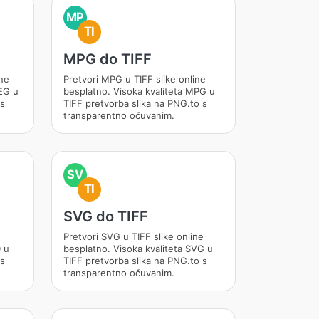
MP
TI
MPG do TIFF
ine
Pretvori MPG u TIFF slike online
EG u
besplatno. Visoka kvaliteta MPG u
 s
TIFF pretvorba slika na PNG.to s
transparentno očuvanim.
SV
TI
SVG do TIFF
Pretvori SVG u TIFF slike online
D u
besplatno. Visoka kvaliteta SVG u
 s
TIFF pretvorba slika na PNG.to s
transparentno očuvanim.