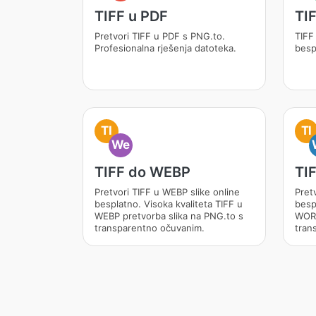
TIFF u PDF
TI
Pretvori TIFF u PDF s PNG.to.
TIFF
Profesionalna rješenja datoteka.
besp
TI
TI
We
TIFF do WEBP
TI
Pretvori TIFF u WEBP slike online
Pret
besplatno. Visoka kvaliteta TIFF u
besp
WEBP pretvorba slika na PNG.to s
WORD
transparentno očuvanim.
tran