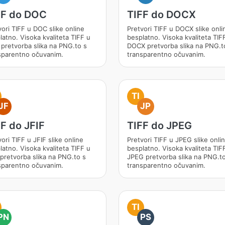
FF do DOC
TIFF do DOCX
vori TIFF u DOC slike online
Pretvori TIFF u DOCX slike onli
latno. Visoka kvaliteta TIFF u
besplatno. Visoka kvaliteta TIF
pretvorba slika na PNG.to s
DOCX pretvorba slika na PNG.t
sparentno očuvanim.
transparentno očuvanim.
TI
JF
JP
F do JFIF
TIFF do JPEG
ori TIFF u JFIF slike online
Pretvori TIFF u JPEG slike onli
latno. Visoka kvaliteta TIFF u
besplatno. Visoka kvaliteta TIF
 pretvorba slika na PNG.to s
JPEG pretvorba slika na PNG.to
sparentno očuvanim.
transparentno očuvanim.
TI
PN
PS