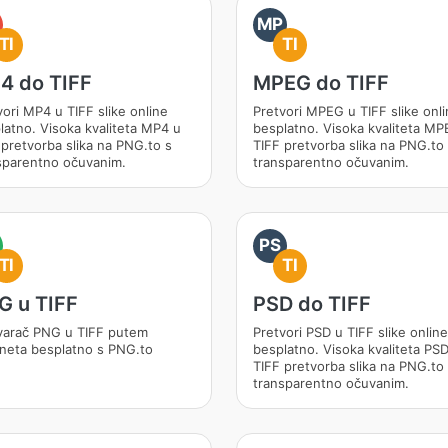
MP
TI
TI
4 do TIFF
MPEG do TIFF
vori MP4 u TIFF slike online
Pretvori MPEG u TIFF slike onl
latno. Visoka kvaliteta MP4 u
besplatno. Visoka kvaliteta MP
 pretvorba slika na PNG.to s
TIFF pretvorba slika na PNG.to
sparentno očuvanim.
transparentno očuvanim.
PS
TI
TI
G u TIFF
PSD do TIFF
varač PNG u TIFF putem
Pretvori PSD u TIFF slike online
rneta besplatno s PNG.to
besplatno. Visoka kvaliteta PS
TIFF pretvorba slika na PNG.to
transparentno očuvanim.