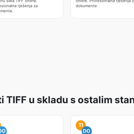
inu slika TIFF online.
online. Profesionalna rješenja 
esionalna rješenja za
dokumente.
mente.
ti TIFF u skladu s ostalim st
TI
DO
DO