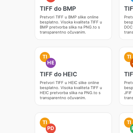
TIFF do BMP
TI
Pretvori TIFF u BMP slike online
Pret
besplatno. Visoka kvaliteta TIFF u
besp
BMP pretvorba slika na PNG.to s
DOC 
transparentno očuvanim.
tran
TI
TI
HE
TIFF do HEIC
TIF
Pretvori TIFF u HEIC slike online
Pretv
besplatno. Visoka kvaliteta TIFF u
besp
HEIC pretvorba slika na PNG.to s
JFIF
transparentno očuvanim.
tran
TI
TI
PD