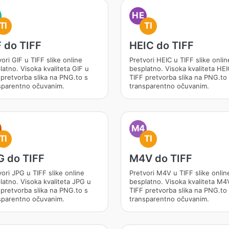
HE
TI
TI
 do TIFF
HEIC do TIFF
ori GIF u TIFF slike online
Pretvori HEIC u TIFF slike onlin
latno. Visoka kvaliteta GIF u
besplatno. Visoka kvaliteta HEI
 pretvorba slika na PNG.to s
TIFF pretvorba slika na PNG.to
sparentno očuvanim.
transparentno očuvanim.
M4
TI
TI
G do TIFF
M4V do TIFF
ori JPG u TIFF slike online
Pretvori M4V u TIFF slike onlin
latno. Visoka kvaliteta JPG u
besplatno. Visoka kvaliteta M4
 pretvorba slika na PNG.to s
TIFF pretvorba slika na PNG.to
sparentno očuvanim.
transparentno očuvanim.