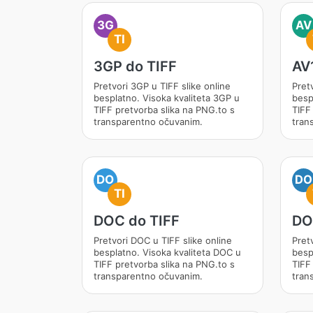
3G
AV
TI
3GP do TIFF
AV
Pretvori 3GP u TIFF slike online
Pretv
besplatno. Visoka kvaliteta 3GP u
besp
TIFF pretvorba slika na PNG.to s
TIFF
transparentno očuvanim.
tran
DO
DO
TI
DOC do TIFF
DO
Pretvori DOC u TIFF slike online
Pret
besplatno. Visoka kvaliteta DOC u
besp
TIFF pretvorba slika na PNG.to s
TIFF
transparentno očuvanim.
tran