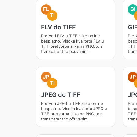
FL
GI
TI
FLV do TIFF
GIF
Pretvori FLV u TIFF slike online
Pretv
besplatno. Visoka kvaliteta FLV u
besp
TIFF pretvorba slika na PNG.to s
TIFF
transparentno očuvanim.
tran
JP
JP
TI
JPEG do TIFF
JP
Pretvori JPEG u TIFF slike online
Pretv
besplatno. Visoka kvaliteta JPEG u
besp
TIFF pretvorba slika na PNG.to s
TIFF
transparentno očuvanim.
tran