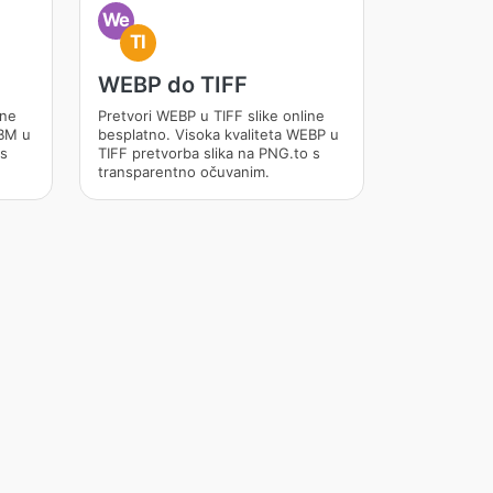
We
TI
WEBP do TIFF
ine
Pretvori WEBP u TIFF slike online
EBM u
besplatno. Visoka kvaliteta WEBP u
 s
TIFF pretvorba slika na PNG.to s
transparentno očuvanim.