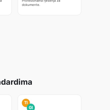
za
Profesionalna rješenja za
dokumente.
andardima
TI
GI