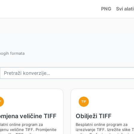
PNG
Svi alati
mnogih formata
F
TIF
mjena veličine TIFF
Obilježi TIFF
latni online program za
Besplatni online program za
jenu veličine TIFF. Promijenite
izrezivanje TIFF. Izrežite slike 