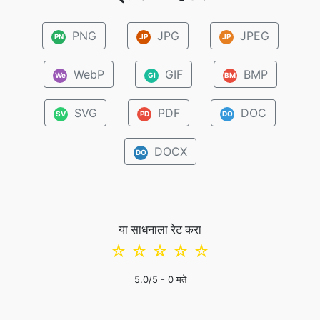
PNG
JPG
JPEG
PN
JP
JP
WebP
GIF
BMP
We
GI
BM
SVG
PDF
DOC
SV
PD
DO
DOCX
DO
या साधनाला रेट करा
☆
☆
☆
☆
☆
5.0
/5 -
0
मते