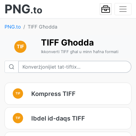
PNG
.to
PNG.to
TIFF Għodda
TIFF Għodda
TIF
Ikkonverti TIFF għal u minn ħafna formati
Kompress TIFF
TIF
Ibdel id-daqs TIFF
TIF