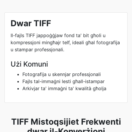
Dwar TIFF
Il-fajls TIFF jappoġġjaw fond ta' bit għoli u
kompressjoni mingħajr telf, ideali għal fotografija
u stampar professjonali.
Użi Komuni
Fotografija u skennjar professjonali
Fajls tal-immaġni lesti għall-istampar
Arkivjar ta' immaġni ta' kwalità għolja
TIFF Mistoqsijiet Frekwenti
dwar il-Konverżjoni