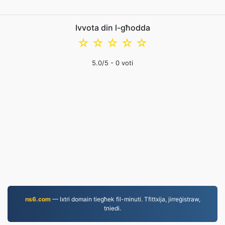
Ivvota din l-għodda
☆
☆
☆
☆
☆
5.0
/5 -
0
voti
ns6.com
— Ixtri domain tiegħek fil-minuti. Tfittxija, jirreġistraw,
tniedi.