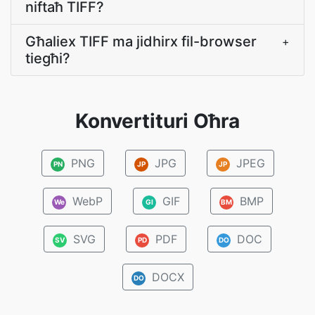
niftaħ TIFF?
Għaliex TIFF ma jidhirx fil-browser
+
tiegħi?
Konvertituri Oħra
PNG
JPG
JPEG
PN
JP
JP
WebP
GIF
BMP
We
GI
BM
SVG
PDF
DOC
SV
PD
DO
DOCX
DO