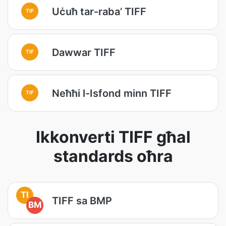
Uċuħ tar-raba’ TIFF
TIF
Dawwar TIFF
TIF
Neħħi l-Isfond minn TIFF
TIF
Ikkonverti TIFF għal
standards oħra
TI
TIFF sa BMP
BM