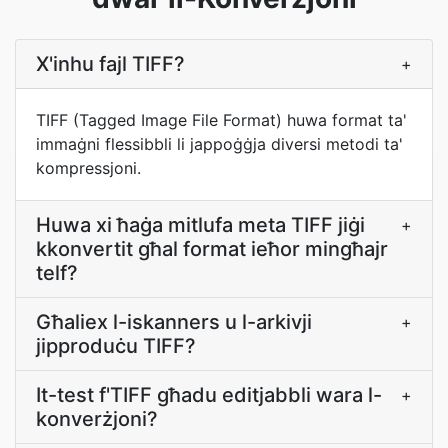
X'inhu fajl TIFF?
+
TIFF (Tagged Image File Format) huwa format ta'
immaġni flessibbli li jappoġġja diversi metodi ta'
kompressjoni.
Huwa xi ħaġa mitlufa meta TIFF jiġi
+
kkonvertit għal format ieħor mingħajr
telf?
Għaliex l-iskanners u l-arkivji
+
jipproduċu TIFF?
It-test f'TIFF għadu editjabbli wara l-
+
konverżjoni?