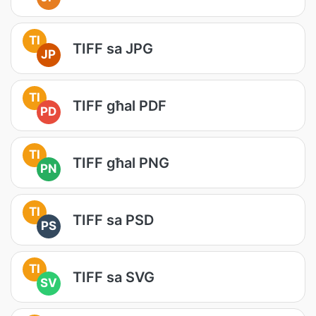
TI
TIFF sa JPG
JP
TI
TIFF għal PDF
PD
TI
TIFF għal PNG
PN
TI
TIFF sa PSD
PS
TI
TIFF sa SVG
SV