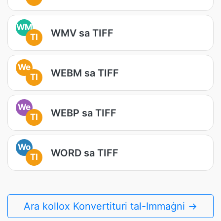
WM
WMV sa TIFF
TI
We
WEBM sa TIFF
TI
We
WEBP sa TIFF
TI
Wo
WORD sa TIFF
TI
Ara kollox Konvertituri tal-Immaġni →