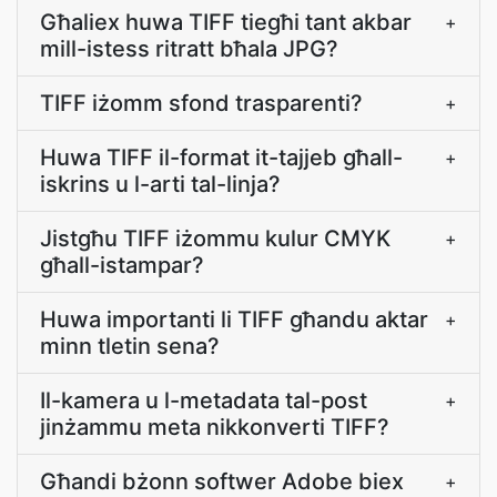
Għaliex huwa TIFF tiegħi tant akbar
+
mill-istess ritratt bħala JPG?
TIFF iżomm sfond trasparenti?
+
Huwa TIFF il-format it-tajjeb għall-
+
iskrins u l-arti tal-linja?
Jistgħu TIFF iżommu kulur CMYK
+
għall-istampar?
Huwa importanti li TIFF għandu aktar
+
minn tletin sena?
Il-kamera u l-metadata tal-post
+
jinżammu meta nikkonverti TIFF?
Għandi bżonn softwer Adobe biex
+