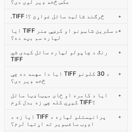
عکس څخه ډیر لوی دی؟
.TIFF :څرګند شاليد ساتل غواړﺉ ؟
+
ایا TIFF د سکرین شاټونو او کرښې هنر
+
لپاره سم بڼه ده؟
رنګ د چاپولو لپاره ساتل کېدی شي
+
TIFF
ایا دا مهمه ده چې TIFF د 30 کلونو
+
څخه ډیر دی؟
ایا د کامره او ځای میټاډټا ساتل
+
کیږي کله چې زه بدل کړم TIFF؟
ایا زه د TIFF پرانيستلو لپاره د
+
اډوب سافټویر ته اړتيا لرم؟