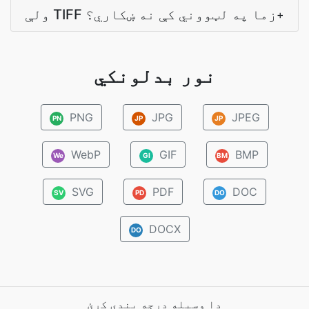
ولې TIFF زما په لټووني کې نه ښکاري؟
+
نور بدلونکي
PNG
JPG
JPEG
PN
JP
JP
WebP
GIF
BMP
We
GI
BM
SVG
PDF
DOC
SV
PD
DO
DOCX
DO
دا وسیله درجه بندي کړئ