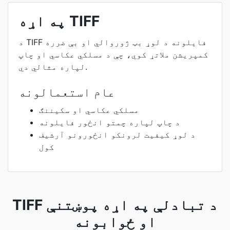
په اړه TIFF
د TIFF فایلونه د لوړ بټ ژوروالي او بې ضرره
کمپریشن ملاتړ کوي، چې د مسلکي عکاسي او چاپ
لپاره مثالي دي.
عام استعمالونه
مسلکي عکاسي او سکیننګ
د چاپ لپاره چمتو انځور فایلونه
د لوړ کیفیت لرونکو انځورونو آرشیف
کول
TIFF د تبادلې په اړه پوښتنې
او ځوابونه