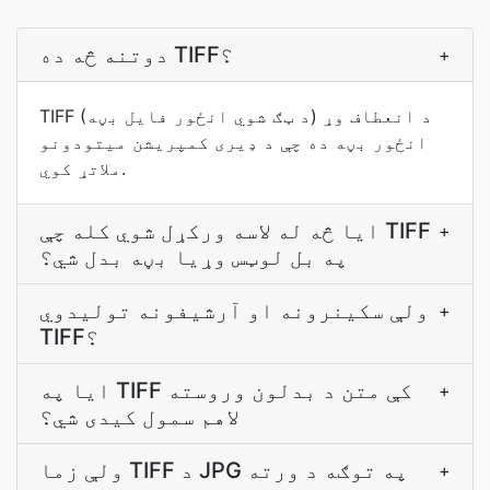
دوتنه څه ده TIFF؟
+
TIFF (د ټګ شوي انځور فایل بڼه) د انعطاف وړ
انځور بڼه ده چې د ډیری کمپریشن میتودونو
ملاتړ کوي.
ایا څه له لاسه ورکړل شوي کله چې TIFF
+
په بل لوټس وړیا بڼه بدل شي؟
ولې سکینرونه او آرشیفونه تولیدوي
+
TIFF؟
ایا په TIFF کې متن د بدلون وروسته
+
لاهم سمول کیدی شي؟
ولې زما TIFF د JPG په توګه د ورته
+