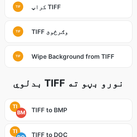
کراپ TIFF
TIF
TIFF وګرځوئ
TIF
Wipe Background from TIFF
TIF
بدلوي TIFF نورو بڼو ته
TI
TIFF to BMP
BM
TI
TIFF to DOC