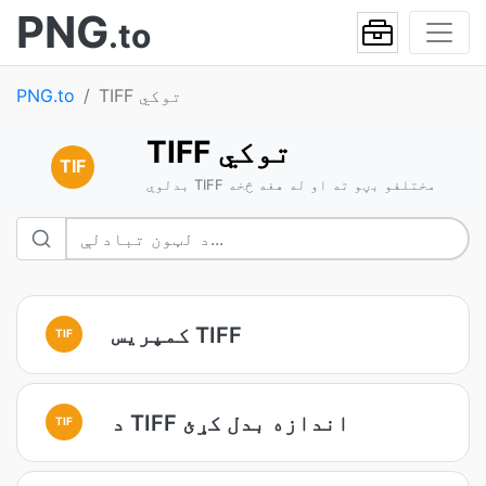
PNG
.to
TIFF توکي
PNG.to
TIFF توکي
TIF
بدلوي TIFF مختلفو بڼو ته او له هغه څخه
کمپریس TIFF
TIF
د TIFF اندازه بدل کړئ
TIF