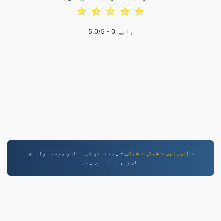
☆
☆
☆
☆
☆
رایې
0
/5 -
5.0
د انټرنېټ د شبکې د شبکې
- په دقیقو کې ستاسو ډومین واخلئ.
لټون، راجستر، پیل.
PNG.to
له ۲۰۱۹ کال راهیسې بدل شوي فایلونه