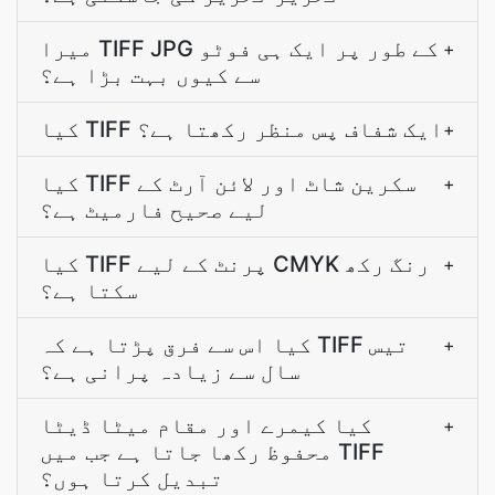
میرا TIFF JPG کے طور پر ایک ہی فوٹو
+
سے کیوں بہت بڑا ہے؟
کیا TIFF ایک شفاف پس منظر رکھتا ہے؟
+
کیا TIFF سکرین شاٹ اور لائن آرٹ کے
+
لیے صحیح فارمیٹ ہے؟
کیا TIFF پرنٹ کے لیے CMYK رنگ رکھ
+
سکتا ہے؟
کیا اس سے فرق پڑتا ہے کہ TIFF تیس
+
سال سے زیادہ پرانی ہے؟
کیا کیمرے اور مقام میٹا ڈیٹا
+
محفوظ رکھا جاتا ہے جب میں TIFF
تبدیل کرتا ہوں؟