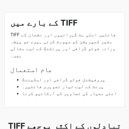
کے بارے میں TIFF
TIFF فائلیں اعلی بٹ گہرائیوں اور نقصان کے
بغیر کمپریشن کو سپورٹ کرتی ہیں، جو پیشہ
ورانہ فوٹو گرافی اور پرنٹنگ کے لیے مثالی
ہیں۔
عام استعمال
پروفیشنل فوٹو گرافی اور اسکیننگ
پرنٹ کے لیے تیار تصویری فائلیں۔
اعلی معیار کی تصاویر کو آرکائیو کرنا
TIFF تبادلوں کے اکثر پوچھے