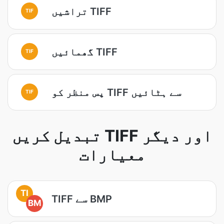
تراشیں TIFF
TIF
گھمائیں TIFF
TIF
پس منظر کو TIFF سے ہٹائیں
TIF
تبدیل کریں TIFF اور دیگر
معیارات
TI
TIFF سے BMP
BM