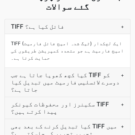
گئے سوالات
TIFF فائل کیا ہے؟
+
TIFF (ٹیگ شدہ امیج فائل فارمیٹ) ایک لچکدار
امیج فارمیٹ ہے جو متعدد کمپریشن طریقوں کی
حمایت کرتا ہے۔
کیا کچھ کھویا جاتا ہے جب TIFF کو
+
دوسرے لائسلیس فارمیٹ میں تبدیل کیا
جاتا ہے؟
سکینرز اور محفوظات کیونکر TIFF
+
پیدا کرتے ہیں؟
کیا تبدیل کرنے کے بعد بھی TIFF میں
+
تحریر تحریر کی جاسکتی ہے؟