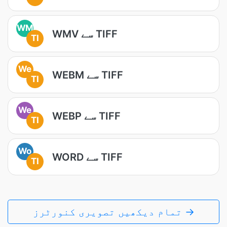
WM
WMV سے TIFF
TI
We
WEBM سے TIFF
TI
We
WEBP سے TIFF
TI
Wo
WORD سے TIFF
TI
تمام دیکھیں تصویری کنورٹرز →