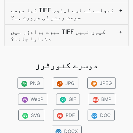
کیا مجھے TIFF کھولنے کے لیے ایڈوب
+
سوفٹ ویئر کی ضرورت ہے؟
میرے براؤزر میں TIFF کیوں نہیں
+
دکھایا جاتا؟
دوسرے کنورٹرز
PNG
JPG
JPEG
PN
JP
JP
WebP
GIF
BMP
We
GI
BM
SVG
PDF
DOC
SV
PD
DO
DOCX
DO