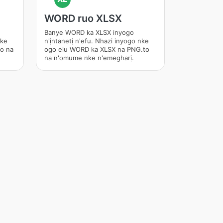
WORD ruo XLSX
Banye WORD ka XLSX inyogo
nke
n'ịntanetị n'efu. Nhazi inyogo nke
o na
ogo elu WORD ka XLSX na PNG.to
na n'omume nke n'emegharị.