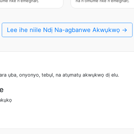
ume nke n'emegharị.
na n'omume nke n'emegharị.
Lee ihe niile Ndị Na-agbanwe Akwụkwọ →
ara ụba, onyonyo, tebụl, na atụmatụ akwụkwọ dị elu.
he
akụkọ