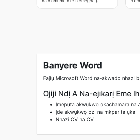
na n'omume nke n'emegharị.
n'om
Banyere Word
Faịlụ Microsoft Word na-akwado nhazi b
Ojiji Ndị A Na-ejikarị Eme I
Ịmepụta akwụkwọ ọkachamara na 
Ịde akwụkwọ ozi na mkparịta ụka
Nhazi CV na CV