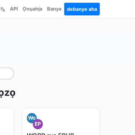
API
Ọnụahịa
Banye
debanye aha
ọzọ
Wo
EP