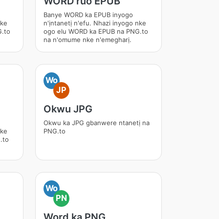
WORD ruo EPUB
Banye WORD ka EPUB inyogo
nke
n'ịntanetị n'efu. Nhazi inyogo nke
.to
ogo elu WORD ka EPUB na PNG.to
na n'omume nke n'emegharị.
Wo
JP
Okwu JPG
Okwu ka JPG gbanwere ntanetị na
nke
PNG.to
.to
Wo
PN
Word ka PNG