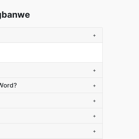
Mgbanwe
+
+
 Word?
+
+
+
+