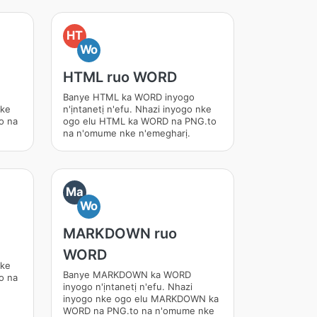
HT
Wo
HTML ruo WORD
Banye HTML ka WORD inyogo
nke
n'ịntanetị n'efu. Nhazi inyogo nke
o na
ogo elu HTML ka WORD na PNG.to
na n'omume nke n'emegharị.
Ma
Wo
MARKDOWN ruo
WORD
nke
Banye MARKDOWN ka WORD
o na
inyogo n'ịntanetị n'efu. Nhazi
inyogo nke ogo elu MARKDOWN ka
WORD na PNG.to na n'omume nke