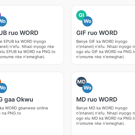
GI
Wo
Wo
UB ruo WORD
GIF ruo WORD
e EPUB ka WORD inyogo
Banye GIF ka WORD inyogo
tanetị n'efu. Nhazi inyogo nke
n'ịntanetị n'efu. Nhazi inyogo 
elu EPUB ka WORD na PNG.to
ogo elu GIF ka WORD na PNG.t
'omume nke n'emegharị.
n'omume nke n'emegharị.
MD
Wo
Wo
G gaa Okwu
MD ruo WORD
ka WORD gbanwee online
Banye MD ka WORD inyogo
u na PNG.to
n'ịntanetị n'efu. Nhazi inyogo 
ogo elu MD ka WORD na PNG.t
n'omume nke n'emegharị.