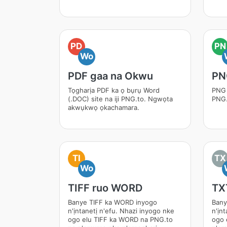
PD
PN
Wo
PDF gaa na Okwu
PN
Tọgharịa PDF ka ọ bụrụ Word
PNG 
(.DOC) site na iji PNG.to. Ngwọta
PNG.
akwụkwọ ọkachamara.
TI
TX
Wo
TIFF ruo WORD
TX
Banye TIFF ka WORD inyogo
Bany
n'ịntanetị n'efu. Nhazi inyogo nke
n'ịn
ogo elu TIFF ka WORD na PNG.to
ogo 