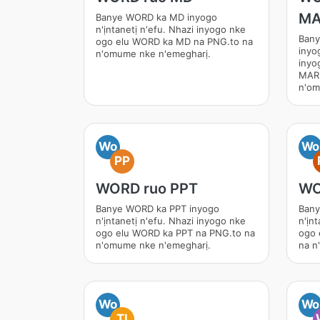
M
Banye WORD ka MD inyogo
n'ịntanetị n'efu. Nhazi inyogo nke
Ban
ogo elu WORD ka MD na PNG.to na
inyog
n'omume nke n'emegharị.
inyo
MAR
n'om
Wo
Wo
PP
WORD ruo PPT
WO
Banye WORD ka PPT inyogo
Bany
n'ịntanetị n'efu. Nhazi inyogo nke
n'ịn
ogo elu WORD ka PPT na PNG.to na
ogo 
n'omume nke n'emegharị.
na n
Wo
Wo
TI