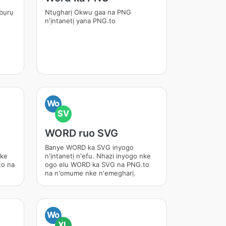
 bụrụ
Ntụgharị Okwu gaa na PNG
n'ịntanetị yana PNG.to
Wo
SV
WORD ruo SVG
Banye WORD ka SVG inyogo
nke
n'ịntanetị n'efu. Nhazi inyogo nke
to na
ogo elu WORD ka SVG na PNG.to
na n'omume nke n'emegharị.
Wo
XL