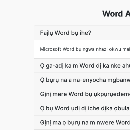
Word A
Faịlụ Word bụ ihe?
Microsoft Word bụ ngwa nhazi okwu mak
Ọ ga-adị ka m Word dị ka nke a
Ọ bụrụ na a na-enyocha mgbanw
Gịnị mere Word bụ ụkpụrụedemed
Ọ bụ Word ụdị dị iche dịka ọbụl
Gịnị ma ọ bụrụ na m nwere Word