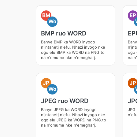
BM
EP
Wo
BMP ruo WORD
EP
Banye BMP ka WORD inyogo
Bany
n'ịntanetị n'efu. Nhazi inyogo nke
n'ịn
ogo elu BMP ka WORD na PNG.to
ogo 
na n'omume nke n'emegharị.
na n
JP
JP
Wo
JPEG ruo WORD
JP
Banye JPEG ka WORD inyogo
JPG 
n'ịntanetị n'efu. Nhazi inyogo nke
n'ef
ogo elu JPEG ka WORD na PNG.to
na n'omume nke n'emegharị.