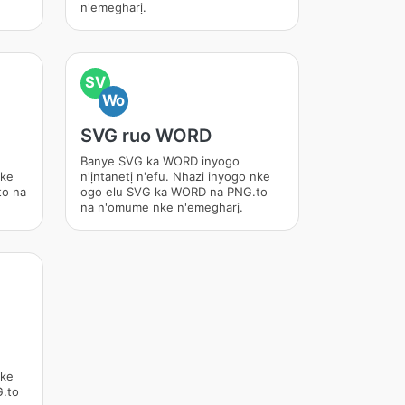
n'emegharị.
SV
Wo
SVG ruo WORD
Banye SVG ka WORD inyogo
nke
n'ịntanetị n'efu. Nhazi inyogo nke
to na
ogo elu SVG ka WORD na PNG.to
na n'omume nke n'emegharị.
nke
.to