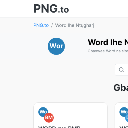
PNG
.to
PNG.to
Word Ihe Ntụgharị
Word Ihe 
Wor
Gbanwee Word na sit
Gb
Wo
Wo
BM