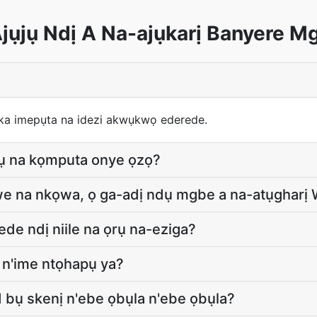
jụjụ Ndị A Na-ajụkarị Banyere 
a imepụta na idezi akwụkwọ ederede.
hụ na kọmputa onye ọzọ?
e na nkọwa, ọ ga-adị ndụ mgbe a na-atụgharị
e ndị niile na ọrụ na-eziga?
a n'ime ntọhapụ ya?
 bụ skenị n'ebe ọbụla n'ebe ọbụla?