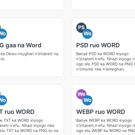
PS
Wo
Wo
G gaa na Word
PSD ruo WORD
ka Okwu ntụgharị n'ịntanetị na
Banye PSD ka WORD inyogo
to
n'ịntanetị n'efu. Nhazi inyogo 
ogo elu PSD ka WORD na PNG.
n'omume nke n'emegharị.
We
Wo
Wo
T ruo WORD
WEBP ruo WORD
e TXT ka WORD inyogo
Banye WEBP ka WORD inyogo
tanetị n'efu. Nhazi inyogo nke
n'ịntanetị n'efu. Nhazi inyogo 
elu TXT ka WORD na PNG.to na
ogo elu WEBP ka WORD na PNG