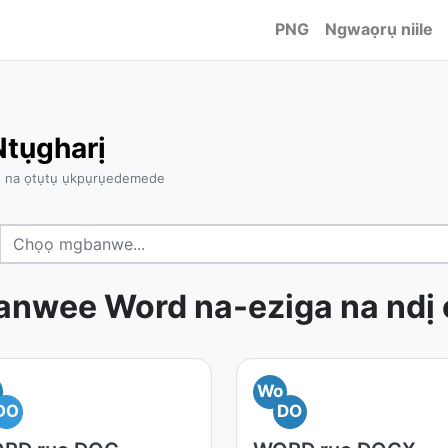
PNG
Ngwaọrụ niile
Ntụgharị
e na ọtụtụ ụkpụrụedemede
anwee Word na-eziga na ndị 
Wo
DO
DO