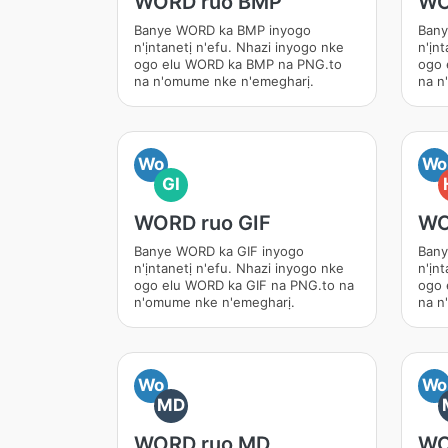
WORD ruo BMP
WO
Banye WORD ka BMP inyogo
Bany
n'ịntanetị n'efu. Nhazi inyogo nke
n'ịn
ogo elu WORD ka BMP na PNG.to
ogo 
na n'omume nke n'emegharị.
na n
Wo
Wo
GI
WORD ruo GIF
WO
Banye WORD ka GIF inyogo
Bany
n'ịntanetị n'efu. Nhazi inyogo nke
n'ịn
ogo elu WORD ka GIF na PNG.to na
ogo 
n'omume nke n'emegharị.
na n
Wo
Wo
MD
WORD ruo MD
WO