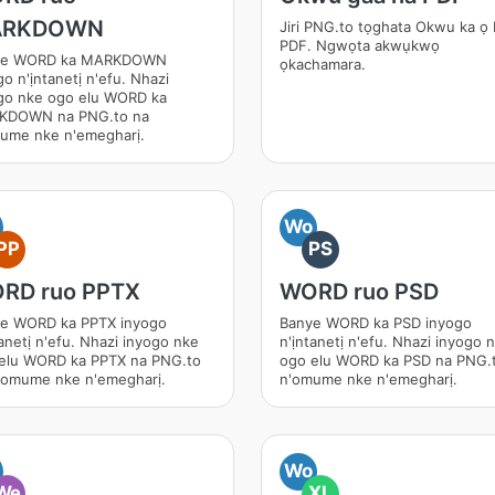
ARKDOWN
Jiri PNG.to tọghata Okwu ka ọ
PDF. Ngwọta akwụkwọ
ye WORD ka MARKDOWN
ọkachamara.
o n'ịntanetị n'efu. Nhazi
go nke ogo elu WORD ka
KDOWN na PNG.to na
ume nke n'emegharị.
Wo
PP
PS
RD ruo PPTX
WORD ruo PSD
e WORD ka PPTX inyogo
Banye WORD ka PSD inyogo
tanetị n'efu. Nhazi inyogo nke
n'ịntanetị n'efu. Nhazi inyogo 
elu WORD ka PPTX na PNG.to
ogo elu WORD ka PSD na PNG.
'omume nke n'emegharị.
n'omume nke n'emegharị.
Wo
We
XL