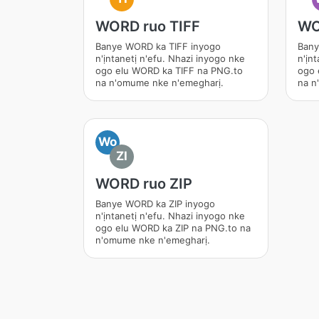
WORD ruo TIFF
WO
Banye WORD ka TIFF inyogo
Bany
n'ịntanetị n'efu. Nhazi inyogo nke
n'ịn
ogo elu WORD ka TIFF na PNG.to
ogo 
na n'omume nke n'emegharị.
na n
Wo
ZI
WORD ruo ZIP
Banye WORD ka ZIP inyogo
n'ịntanetị n'efu. Nhazi inyogo nke
ogo elu WORD ka ZIP na PNG.to na
n'omume nke n'emegharị.