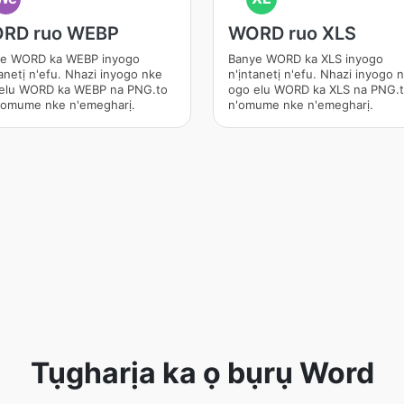
RD ruo WEBP
WORD ruo XLS
e WORD ka WEBP inyogo
Banye WORD ka XLS inyogo
tanetị n'efu. Nhazi inyogo nke
n'ịntanetị n'efu. Nhazi inyogo 
elu WORD ka WEBP na PNG.to
ogo elu WORD ka XLS na PNG.t
'omume nke n'emegharị.
n'omume nke n'emegharị.
Tụgharịa ka ọ bụrụ Word