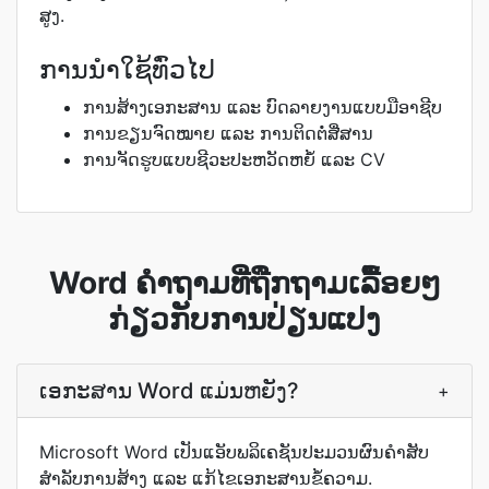
ສູງ.
ການນຳໃຊ້ທົ່ວໄປ
ການສ້າງເອກະສານ ແລະ ບົດລາຍງານແບບມືອາຊີບ
ການຂຽນຈົດໝາຍ ແລະ ການຕິດຕໍ່ສື່ສານ
ການຈັດຮູບແບບຊີວະປະຫວັດຫຍໍ້ ແລະ CV
Word ຄຳຖາມທີ່ຖືກຖາມເລື້ອຍໆ
ກ່ຽວກັບການປ່ຽນແປງ
ເອກະສານ Word ແມ່ນຫຍັງ?
+
Microsoft Word ເປັນແອັບພລິເຄຊັນປະມວນຜົນຄຳສັບ
ສຳລັບການສ້າງ ແລະ ແກ້ໄຂເອກະສານຂໍ້ຄວາມ.