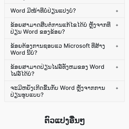
Word ມີ​ໜ້າ​ທີ່​ບໍ່​ປ່ຽນແປງ​ບໍ?
+
ຂ້ອຍສາມາດສືບຕໍ່ການແກ້ໄຂໄດ້ບໍ ຫຼັງຈາກທີ່
+
ປ່ຽນ Word ຂອງຂ້ອຍ?
ຂ້ອຍຕ້ອງການຊອບແວ Microsoft ທີ່ສ້າງ
+
Word ນີ້ບໍ?
ຂ້ອຍສາມາດປ່ຽນໄຟລ໌ທັງຫມຂອງ Word
+
ໄຟລ໌ໄດ້ບໍ?
ຈະມີຫຍັງເກີດຂື້ນກັບ Word ຫຼັງຈາກການ
+
ປ່ຽນຮູບແບບ?
ຕົວແປງອື່ນໆ