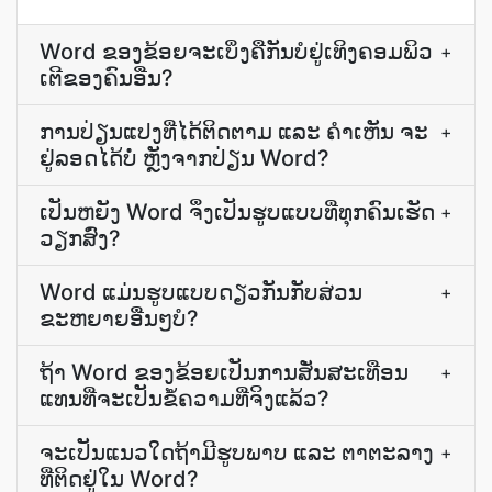
Word ຂອງ​ຂ້ອຍ​ຈະ​ເບິ່ງ​ຄື​ກັນ​ບໍ​ຢູ່​ເທິງ​ຄອມພິວ
+
ເຕີ​ຂອງ​ຄົນ​ອື່ນ?
ການ​ປ່ຽນແປງ​ທີ່​ໄດ້​ຕິດຕາມ ແລະ ຄໍາ​ເຫັນ ຈະ​
+
ຢູ່​ລອດ​ໄດ້​ບໍ່ ຫຼັງຈາກ​ປ່ຽນ Word?
ເປັນຫຍັງ Word ຈຶ່ງເປັນຮູບແບບທີ່ທຸກຄົນເຮັດ
+
ວຽກສົ່ງ?
Word ແມ່ນຮູບແບບດຽວກັນກັບສ່ວນ
+
ຂະຫຍາຍອື່ນໆບໍ?
ຖ້າ Word ຂອງ​ຂ້ອຍ​ເປັນ​ການ​ສັ່ນສະເທືອນ
+
ແທນ​ທີ່​ຈະ​ເປັນ​ຂໍ້ຄວາມ​ທີ່​ຈິງ​ແລ້ວ?
ຈະເປັນແນວໃດຖ້າມີຮູບພາບ ແລະ ຕາຕະລາງ
+
ທີ່ຕິດຢູ່ໃນ Word?