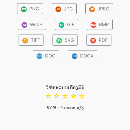
PNG
JPG
JPEG
PN
JP
JP
WebP
GIF
BMP
We
GI
BM
TIFF
SVG
PDF
TI
SV
PD
DOC
DOCX
DO
DO
ໃຫ້ຄະແນນເຄື່ອງມືນີ້
☆
☆
☆
☆
☆
5.0
/5 -
0
ຄະແນນສຽງ