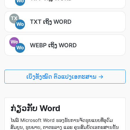
Wo
TX
TXT ເຖິງ WORD
Wo
We
WEBP ເຖິງ WORD
Wo
ເບິ່ງທັງໝົດ ຕົວແປງເອກະສານ →
ກ່ຽວກັບ Word
ໄຟລ໌ Microsoft Word ຮອງຮັບການຈັດຮູບແບບທີ່ອຸດົມ
ສົມບູນ, ຮູບພາບ, ຕາຕະລາງ ແລະ ຄຸນສົມບັດເອກະສານຂັ້ນ