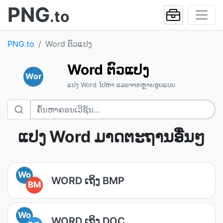
PNG
.to
PNG.to
Word ຕົວແປງ
Word ຕົວແປງ
Wor
ແປງ Word ໄປ​ຫາ ແລະ​ຈາກ​ຫຼາຍ​ຮູບແບບ
ແປງ Word ມາດຕະຖານ​ອື່ນໆ
Wo
WORD ເຖິງ BMP
BM
Wo
WORD ເຖິງ DOC