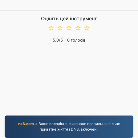
Оцініть цей інструмент
☆
☆
☆
☆
☆
5.0
/5 -
0
голосів
ns6.com
♫ Ваше володіння, виконане правильно, вільне
приватне життя і DNS, включені.