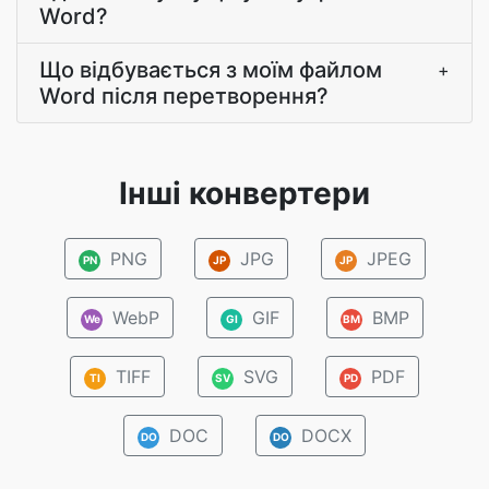
Word?
Що відбувається з моїм файлом
+
Word після перетворення?
Інші конвертери
PNG
JPG
JPEG
PN
JP
JP
WebP
GIF
BMP
We
GI
BM
TIFF
SVG
PDF
TI
SV
PD
DOC
DOCX
DO
DO