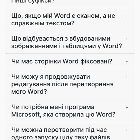
і інші суфікси?
Що, якщо мій Word є сканом, а не
+
справжнім текстом?
Що відбувається з вбудованими
+
зображеннями і таблицями у Word?
Чи має сторінки Word фіксовані?
+
Чи можу я продовжувати
+
редагування після перетворення
мого Word?
Чи потрібна мені програма
+
Microsoft, яка створила цю Word?
Чи можна перетворити під час
+
одного запуску цілу теку файлів