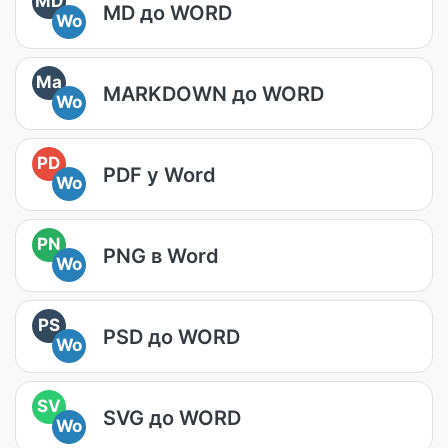
MD
MD до WORD
Wo
Ma
MARKDOWN до WORD
Wo
PD
PDF у Word
Wo
PN
PNG в Word
Wo
PS
PSD до WORD
Wo
SV
SVG до WORD
Wo