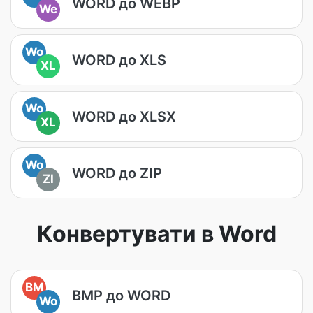
WORD до WEBP
We
Wo
WORD до XLS
XL
Wo
WORD до XLSX
XL
Wo
WORD до ZIP
ZI
Конвертувати в Word
BM
BMP до WORD
Wo