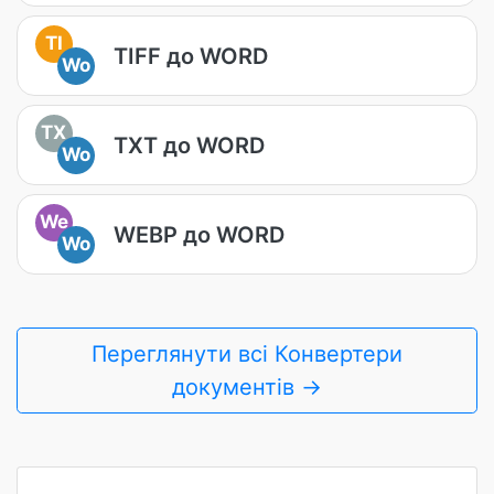
TI
TIFF до WORD
Wo
TX
TXT до WORD
Wo
We
WEBP до WORD
Wo
Переглянути всі Конвертери
документів →