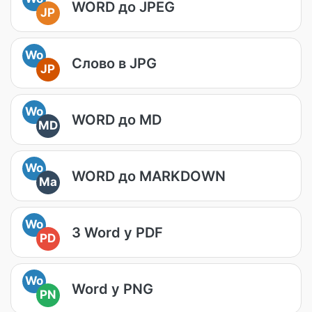
WORD до JPEG
JP
Wo
Слово в JPG
JP
Wo
WORD до MD
MD
Wo
WORD до MARKDOWN
Ma
Wo
З Word у PDF
PD
Wo
Word у PNG
PN