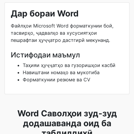
Дар бораи Word
Файлҳои Microsoft Word форматкунии бой,
тасвирҳо, ҷадвалҳо ва хусусиятҳои
пешрафтаи ҳуҷҷатро дастгирӣ мекунанд.
Истифодаи маъмул
Таҳияи ҳуҷҷатҳо ва гузоришҳои касбӣ
Навиштани номаҳо ва мукотиба
Форматкунии резюме ва CV
Word Саволҳои зуд-зуд
додашаванда оид ба
табдилдиҳӣ