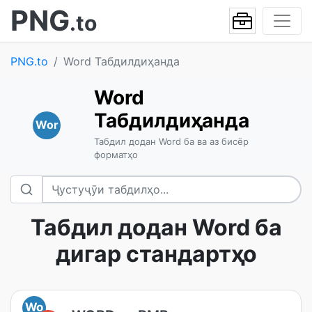
PNG
.to
PNG.to
Word Табдилдиҳанда
Word
Табдилдиҳанда
Wor
Табдил додан Word ба ва аз бисёр
форматҳо
Табдил додан Word ба
дигар стандартҳо
Wo