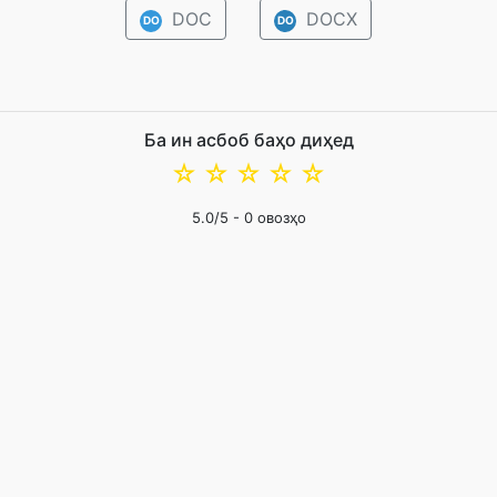
DOC
DOCX
DO
DO
Ба ин асбоб баҳо диҳед
☆
☆
☆
☆
☆
5.0
/5 -
0
овозҳо