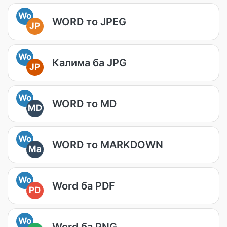
Wo
WORD то JPEG
JP
Wo
Калима ба JPG
JP
Wo
WORD то MD
MD
Wo
WORD то MARKDOWN
Ma
Wo
Word ба PDF
PD
Wo
Word ба PNG