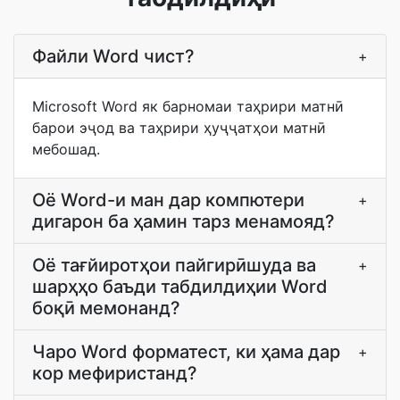
Файли Word чист?
+
Microsoft Word як барномаи таҳрири матнӣ
барои эҷод ва таҳрири ҳуҷҷатҳои матнӣ
мебошад.
Оё Word-и ман дар компютери
+
дигарон ба ҳамин тарз менамояд?
Оё тағйиротҳои пайгирӣшуда ва
+
шарҳҳо баъди табдилдиҳии Word
боқӣ мемонанд?
Чаро Word форматест, ки ҳама дар
+
кор мефиристанд?