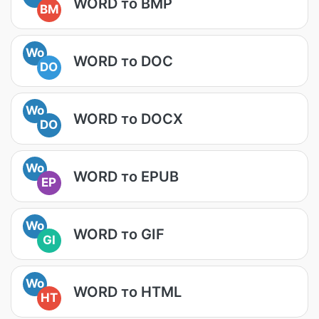
WORD то BMP
BM
Wo
WORD то DOC
DO
Wo
WORD то DOCX
DO
Wo
WORD то EPUB
EP
Wo
WORD то GIF
GI
Wo
WORD то HTML
HT