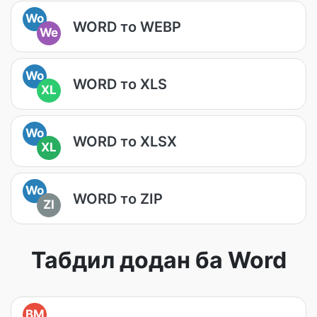
Wo
WORD то WEBP
We
Wo
WORD то XLS
XL
Wo
WORD то XLSX
XL
Wo
WORD то ZIP
ZI
Табдил додан ба Word
BM