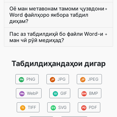
Оё ман метавонам тамоми ҷузвдони
+
Word файлҳоро якбора табдил
диҳам?
Пас аз табдилдиҳӣ бо файли Word-и
+
ман чӣ рӯй медиҳад?
Табдилдиҳандаҳои дигар
PNG
JPG
JPEG
PN
JP
JP
WebP
GIF
BMP
We
GI
BM
TIFF
SVG
PDF
TI
SV
PD