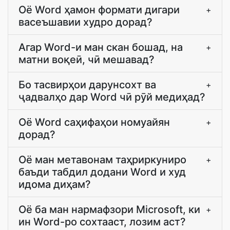
Оё Word ҳамон формати дигари
+
васеъшавии худро дорад?
Агар Word-и ман скан бошад, на
+
матни воқеӣ, чӣ мешавад?
Бо тасвирҳои дарунсохт ва
+
ҷадвалҳо дар Word чӣ рӯй медиҳад?
Оё Word саҳифаҳои номуайян
+
дорад?
Оё ман метавонам таҳриркуниро
+
баъди табдил додани Word и худ
идома диҳам?
Оё ба ман нармафзори Microsoft, ки
+
ин Word-ро сохтааст, лозим аст?