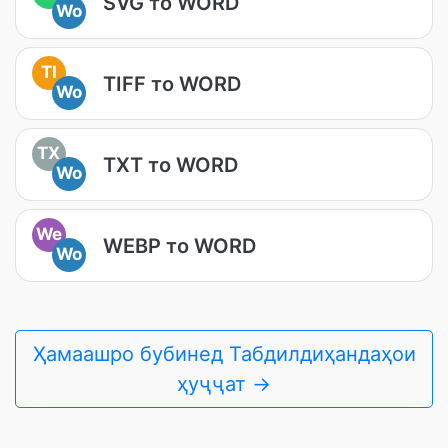
SVG то WORD
Wo
TI
TIFF то WORD
Wo
TX
TXT то WORD
Wo
We
WEBP то WORD
Wo
Ҳамаашро бубинед Табдилдиҳандаҳои
ҳуҷҷат →